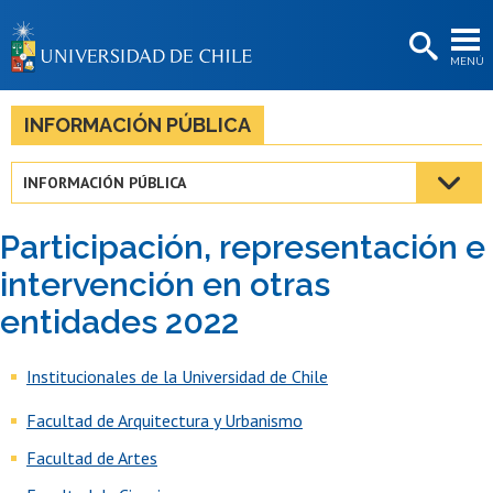
EXTENSIÓN
MENÚ
BIBLIOTECAS
LA UNIVERSIDAD
INFORMACIÓN PÚBLICA
Postulantes
INFORMACIÓN PÚBLICA
Estudiantes
Participación, representación e
Académicas/os
intervención en otras
Funcionarias/os
entidades 2022
Egresadas/os
Institucionales de la Universidad de Chile
Facultad de Arquitectura y Urbanismo
Facultad de Artes