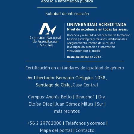
Acceso a información pública
Editar Portafolio Académico
Solicitud de información
Evaluación docente
Calificación académica
Postulación al AUCAI
Funcionarias/os
Cursos internos de capacitación
Bienestar del personal
Certificación en estándares de igualdad de género
Portal de movilidad interna
Certificado de renta
Av. Libertador Bernardo O'Higgins 1058,
Santiago de Chile,
Casa Central
Certificado de renta honorarios
Gestión de correo uchile
Campus
:
Andrés Bello
|
Beauchef
|
Dra.
Editar páginas blancas
Eloísa Díaz
|
Juan Gómez Millas
|
Sur
|
más recintos
Extranjeras/os
Revalidación y reconocimiento de títulos
+56 2 29782000
|
Teléfonos y correos
|
Mapa del portal
|
Contacto
Postulación al Programa de Movilidad Estudiantil