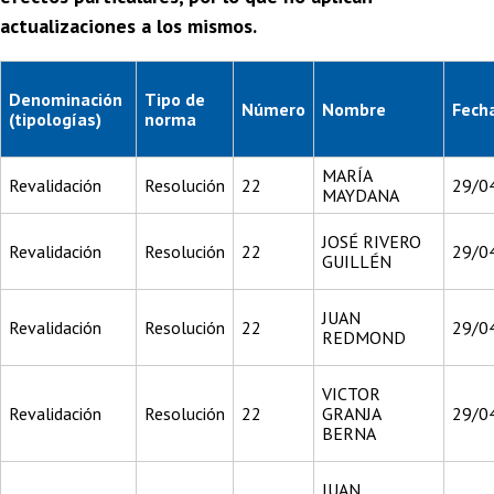
actualizaciones a los mismos.
Denominación
Tipo de
Número
Nombre
Fech
(tipologías)
norma
MARÍA
Revalidación
Resolución
22
29/0
MAYDANA
JOSÉ RIVERO
Revalidación
Resolución
22
29/0
GUILLÉN
JUAN
Revalidación
Resolución
22
29/0
REDMOND
VICTOR
Revalidación
Resolución
22
GRANJA
29/0
BERNA
JUAN