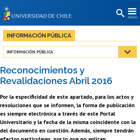
EXTENSIÓN
MENÚ
BIBLIOTECAS
LA UNIVERSIDAD
INFORMACIÓN PÚBLICA
Postulantes
INFORMACIÓN PÚBLICA
Estudiantes
Reconocimientos y
Académicas/os
Revalidaciones Abril 2016
Funcionarias/os
Por la especificidad de este apartado, para los actos y
Egresadas/os
resoluciones que se informen, la forma de publicación
es siempre electrónica a través de este Portal
Universitario y la fecha de la misma coincidente con la
del documento en cuestión. Además, siempre tendrán
efectos particulares, por lo que no aplican