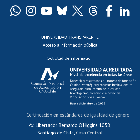
Certificado de títulos y grados
Docentes
Postulación a concursos internos de investigación
Consulta a bases de datos
UNIVERSIDAD TRANSPARENTE
Perfeccionamiento
Acceso a información pública
Editar Portafolio Académico
Solicitud de información
Evaluación docente
Calificación académica
Postulación al AUCAI
Funcionarias/os
Cursos internos de capacitación
Bienestar del personal
Certificación en estándares de igualdad de género
Portal de movilidad interna
Certificado de renta
Av. Libertador Bernardo O'Higgins 1058,
Santiago de Chile,
Casa Central
Certificado de renta honorarios