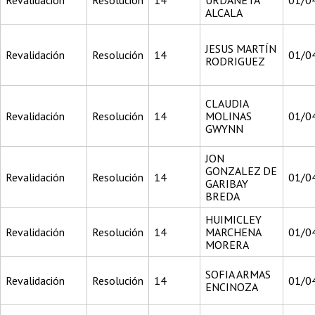
Revalidación
Resolución
14
URDANETA
01/0
ALCALA
JESUS MARTÍN
Revalidación
Resolución
14
01/0
RODRIGUEZ
CLAUDIA
Revalidación
Resolución
14
MOLINAS
01/0
GWYNN
JON
GONZALEZ DE
Revalidación
Resolución
14
01/0
GARIBAY
BREDA
HUIMICLEY
Revalidación
Resolución
14
MARCHENA
01/0
MORERA
SOFIA ARMAS
Revalidación
Resolución
14
01/0
ENCINOZA