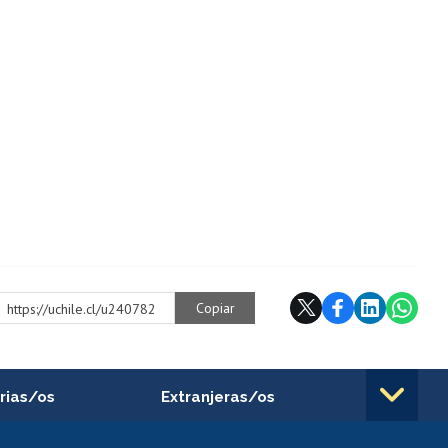
Copiar
https://uchile.cl/u240782
rias/os
Extranjeras/os
rnos de
Revalidación y reconocimiento