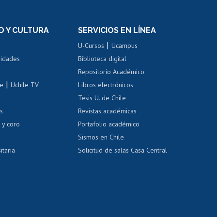
n
de títulos
el personal
Postulación al Programa de
Movilidad Estudiantil
D Y CULTURA
SERVICIOS EN LÍNEA
ovilidad interna
Inscripción de asignaturas
|
 de renta
U-Cursos
Ucampus
Cursos de español
 de renta
vidades
Biblioteca digital
Repositorio Académico
correo uchile
|
le
Uchile TV
Libros electrónicos
nas blancas
Tesis U. de Chile
os
Revistas académicas
, sexual y violencia
Denuncias administrativas
 y coro
Portafolio académico
Sismos en Chile
itaria
Solicitud de salas Casa Central