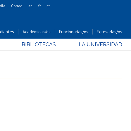
hile
Correo
en
fr
pt
Artes
Cs. Agronómicas
diantes
Académicas/os
Funcionarias/os
Egresadas/os
Cs. Forestales y Conservación
BIBLIOTECAS
LA UNIVERSIDAD
Cs. Sociales
Comunicación e Imagen
Economía y Negocios
Gobierno
Odontología
Estudios Internacionales
Bachillerato
Hospital Clínico