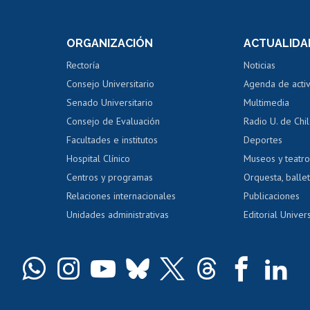
internos de investigación
capacitació
e asignaturas
Consulta a bases de datos
Bienestar d
 de notas
ORGANIZACIÓN
ACTUALIDA
Perfeccionamiento
Portal de m
 regular
Editar Portafolio Académico
Certificado
Rectoría
Noticias
tal
Evaluación docente
Certificado
Consejo Universitario
Agenda de acti
dito alumnos
honorarios
Calificación académica
Senado Universitario
Multimedia
dito exalumnos
Gestión de 
Consejo de Evaluación
Radio U. de Chi
Postulación al AUCAI
y grados
Editar pági
Facultades e institutos
Deportes
Hospital Clínico
Museos y teatr
da tecnológica
Tarjeta TUI
Wifi
Acoso laboral
s
Centros y programas
Orquesta, ballet
Relaciones internacionales
Publicaciones
Unidades administrativas
Editorial Univers