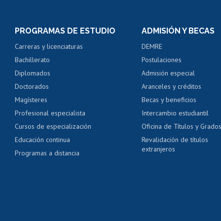
Inscripción y cambio d
Consulta y certificado
PROGRAMAS DE ESTUDIO
ADMISIÓN Y BECAS
Certificado de alumno
Carreras y licenciaturas
DEMRE
Servicio médico y den
Bachillerato
Postulaciones
Pago de arancel y cré
Diplomados
Admisión especial
Pago de arancel y cré
Doctorados
Aranceles y créditos
Certificado de títulos 
Magísteres
Becas y beneficios
Profesional especialista
Intercambio estudiantil
Mi Uchile
Ayu
Cursos de especialización
Oficina de Títulos y Grado
Educación continua
Revalidación de títulos
extranjeros
Programas a distancia