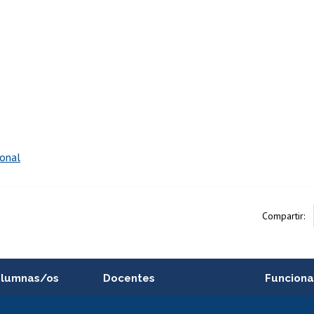
ional
Compartir:
alumnas/os
Docentes
Funciona
Postulación a concursos
Cursos inte