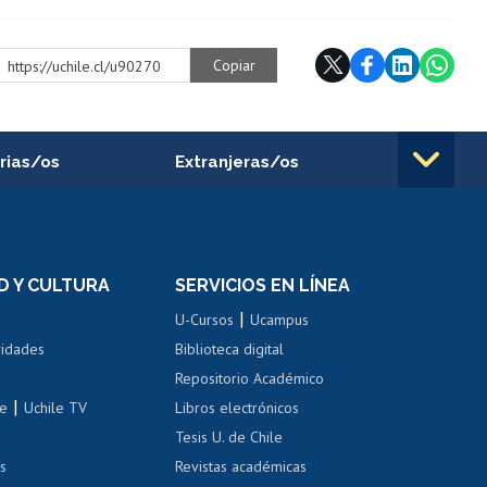
Copiar
https://uchile.cl/u90270
rias/os
Extranjeras/os
rnos de
Revalidación y reconocimiento
n
de títulos
el personal
Postulación al Programa de
Movilidad Estudiantil
D Y CULTURA
SERVICIOS EN LÍNEA
ovilidad interna
Inscripción de asignaturas
|
 de renta
U-Cursos
Ucampus
Cursos de español
 de renta
vidades
Biblioteca digital
Repositorio Académico
correo uchile
|
le
Uchile TV
Libros electrónicos
nas blancas
Tesis U. de Chile
os
Revistas académicas
, sexual y violencia
Denuncias administrativas