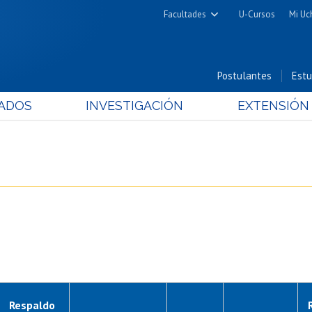
Facultades
U-Cursos
Mi Uc
Arquitectura y Urbanismo
Ciencias
Postulantes
Estu
Cs. Físicas y Matemáticas
ADOS
INVESTIGACIÓN
EXTENSIÓN
Cs. Químicas y Farmacéuticas
Cs. Veterinarias y Pecuarias
Derecho
Filosofía y Humanidades
Medicina
Estudios Avanzados en Educación
Nutrición y Tecnología de
Alimentos
Respaldo