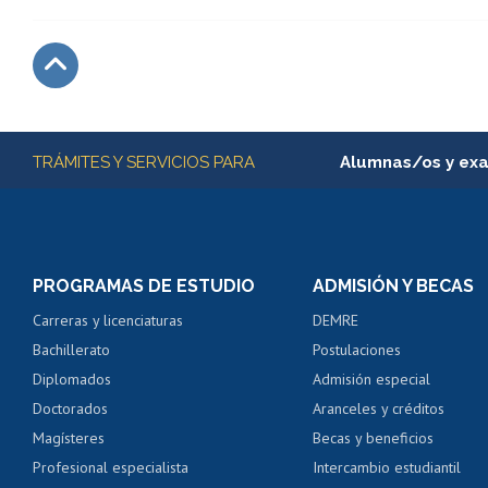
Subir
Más información
TRÁMITES Y SERVICIOS PARA
Alumnas/os y ex
Matrícula en línea
Inscripción y cambio d
Consulta y certificado
PROGRAMAS DE ESTUDIO
ADMISIÓN Y BECAS
Certificado de alumno
Carreras y licenciaturas
DEMRE
Servicio médico y den
Bachillerato
Postulaciones
Pago de arancel y cré
Diplomados
Admisión especial
Pago de arancel y cré
Doctorados
Aranceles y créditos
Certificado de títulos 
Magísteres
Becas y beneficios
Profesional especialista
Intercambio estudiantil
Mi Uchile
Ayu