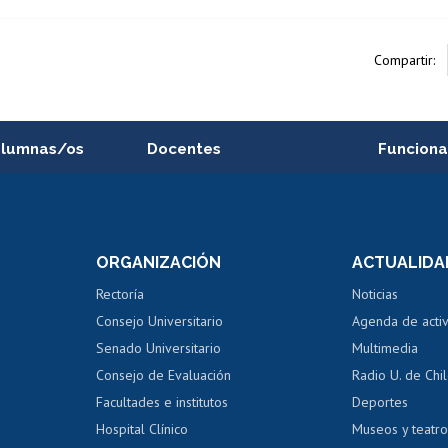
Compartir:
alumnas/os
Docentes
Funciona
Postulación a concursos
Cursos inte
internos de investigación
capacitació
e asignaturas
Consulta a bases de datos
Bienestar d
 de notas
ORGANIZACIÓN
ACTUALIDA
Perfeccionamiento
Portal de m
 regular
Editar Portafolio Académico
Certificado
Rectoría
Noticias
tal
Evaluación docente
Certificado
Consejo Universitario
Agenda de acti
dito alumnos
honorarios
Calificación académica
Senado Universitario
Multimedia
dito exalumnos
Gestión de 
Consejo de Evaluación
Radio U. de Chi
Postulación al AUCAI
y grados
Editar pági
Facultades e institutos
Deportes
Hospital Clínico
Museos y teatr
da tecnológica
Tarjeta TUI
Wifi
Acoso laboral