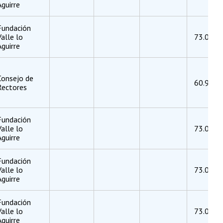
Aguirre
Fundación
Valle lo
73.045.
Aguirre
Consejo de
60.919.
Rectores
Fundación
Valle lo
73.045.
Aguirre
Fundación
Valle lo
73.045.
Aguirre
Fundación
Valle lo
73.045.
Aguirre