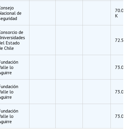
Consejo
70.041.
Nacional de
K
Seguridad
Consorcio de
Universidades
72.504.
del Estado
de Chile
Fundación
Valle lo
73.045.
Aguirre
Fundación
Valle lo
73.045.
Aguirre
Fundación
Valle lo
73.045.
Aguirre