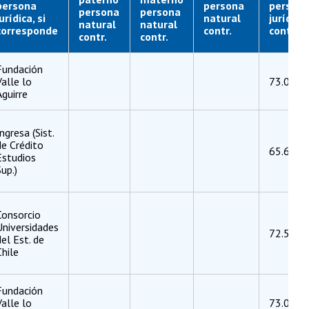
persona
persona
person
persona
persona
urídica, si
natural
jurídica
natural
natural
corresponde
contr.
contr.
contr.
contr.
Fundación
Valle lo
73.045.
Aguirre
Ingresa (Sist.
de Crédito
65.613.
Estudios
Sup.)
Consorcio
Universidades
72.504.
del Est. de
Chile
Fundación
Valle lo
73.045.