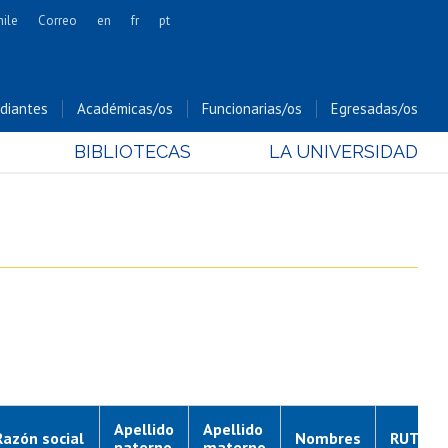
hile
Correo
en
fr
pt
Artes
Cs. Agronómicas
diantes
Académicas/os
Funcionarias/os
Egresadas/os
Cs. Forestales y Conservación
BIBLIOTECAS
LA UNIVERSIDAD
Cs. Sociales
Comunicación e Imagen
Economía y Negocios
Gobierno
Odontología
Estudios Internacionales
Bachillerato
Hospital Clínico
Apellido
Apellido
Razón social
Nombres
RUT de 
paterno
materno