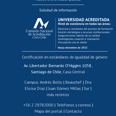
Editar Portafolio Académico
Solicitud de información
Evaluación docente
Calificación académica
Postulación al AUCAI
Funcionarias/os
Cursos internos de capacitación
Bienestar del personal
Certificación en estándares de igualdad de género
Portal de movilidad interna
Certificado de renta
Av. Libertador Bernardo O'Higgins 1058,
Santiago de Chile,
Casa Central
Certificado de renta honorarios
Gestión de correo uchile
Campus
:
Andrés Bello
|
Beauchef
|
Dra.
Editar páginas blancas
Eloísa Díaz
|
Juan Gómez Millas
|
Sur
|
más recintos
Extranjeras/os
Revalidación y reconocimiento de títulos
+56 2 29782000
|
Teléfonos y correos
|
Mapa del portal
|
Contacto
Postulación al Programa de Movilidad Estudiantil