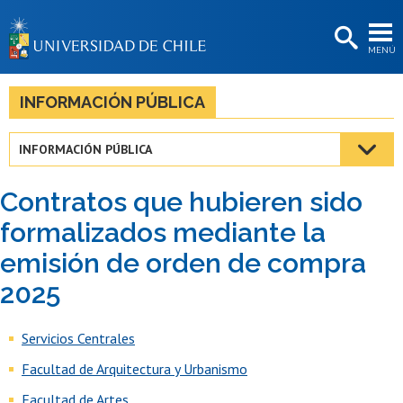
EXTENSIÓN
MENÚ
BIBLIOTECAS
LA UNIVERSIDAD
INFORMACIÓN PÚBLICA
Postulantes
INFORMACIÓN PÚBLICA
Estudiantes
Contratos que hubieren sido
Académicas/os
formalizados mediante la
Funcionarias/os
emisión de orden de compra
Egresadas/os
2025
Servicios Centrales
Facultad de Arquitectura y Urbanismo
Facultad de Artes