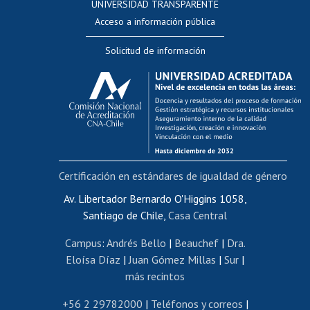
UNIVERSIDAD TRANSPARENTE
Perfeccionamiento
Acceso a información pública
Editar Portafolio Académico
Solicitud de información
Evaluación docente
Calificación académica
Postulación al AUCAI
Funcionarias/os
Cursos internos de capacitación
Bienestar del personal
Certificación en estándares de igualdad de género
Portal de movilidad interna
Certificado de renta
Av. Libertador Bernardo O'Higgins 1058,
Santiago de Chile,
Casa Central
Certificado de renta honorarios
Gestión de correo uchile
Campus
:
Andrés Bello
|
Beauchef
|
Dra.
Editar páginas blancas
Eloísa Díaz
|
Juan Gómez Millas
|
Sur
|
más recintos
Extranjeras/os
Revalidación y reconocimiento de títulos
+56 2 29782000
|
Teléfonos y correos
|