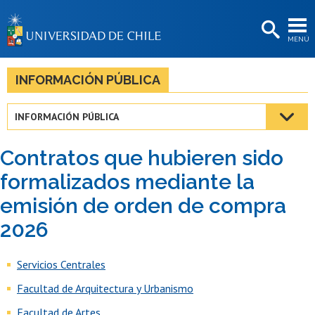
EXTENSIÓN
MENÚ
BIBLIOTECAS
LA UNIVERSIDAD
INFORMACIÓN PÚBLICA
Postulantes
INFORMACIÓN PÚBLICA
Estudiantes
Contratos que hubieren sido
Académicas/os
formalizados mediante la
Funcionarias/os
emisión de orden de compra
Egresadas/os
2026
Servicios Centrales
Facultad de Arquitectura y Urbanismo
Facultad de Artes