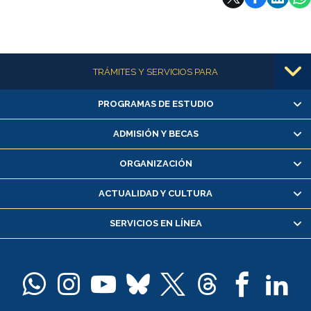
Más información
TRÁMITES Y SERVICIOS PARA
PROGRAMAS DE ESTUDIO
Alumnas/os y exalumnas/os
Matrícula en línea
ADMISIÓN Y BECAS
Inscripción y cambio de asignaturas
ORGANIZACIÓN
Consulta y certificado de notas
Certificado de alumno regular
ACTUALIDAD Y CULTURA
Servicio médico y dental
SERVICIOS EN LÍNEA
Pago de arancel y crédito alumnos
Pago de arancel y crédito exalumnos
Certificado de títulos y grados
Docentes