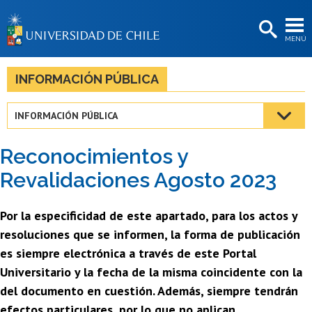
EXTENSIÓN
MENÚ
BIBLIOTECAS
LA UNIVERSIDAD
INFORMACIÓN PÚBLICA
Postulantes
INFORMACIÓN PÚBLICA
Estudiantes
Reconocimientos y
Académicas/os
Revalidaciones Agosto 2023
Funcionarias/os
Por la especificidad de este apartado, para los actos y
Egresadas/os
resoluciones que se informen, la forma de publicación
es siempre electrónica a través de este Portal
Universitario y la fecha de la misma coincidente con la
del documento en cuestión. Además, siempre tendrán
efectos particulares, por lo que no aplican