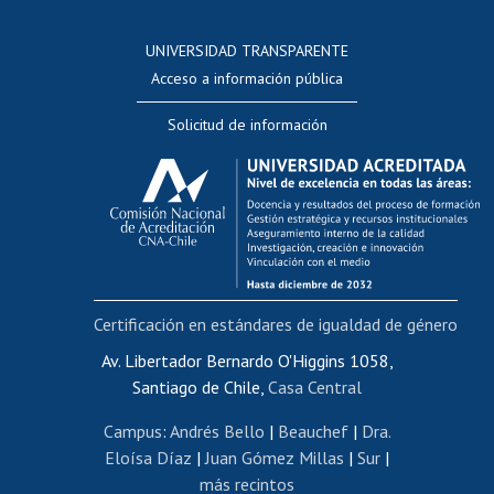
Postulación a concursos internos de investigación
Consulta a bases de datos
UNIVERSIDAD TRANSPARENTE
Perfeccionamiento
Acceso a información pública
Editar Portafolio Académico
Solicitud de información
Evaluación docente
Calificación académica
Postulación al AUCAI
Funcionarias/os
Cursos internos de capacitación
Bienestar del personal
Certificación en estándares de igualdad de género
Portal de movilidad interna
Certificado de renta
Av. Libertador Bernardo O'Higgins 1058,
Santiago de Chile,
Casa Central
Certificado de renta honorarios
Gestión de correo uchile
Campus
:
Andrés Bello
|
Beauchef
|
Dra.
Editar páginas blancas
Eloísa Díaz
|
Juan Gómez Millas
|
Sur
|
más recintos