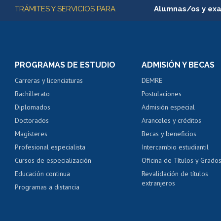
Más información
TRÁMITES Y SERVICIOS PARA
Alumnas/os y ex
Matrícula en línea
Inscripción y cambio d
Consulta y certificado
PROGRAMAS DE ESTUDIO
ADMISIÓN Y BECAS
Certificado de alumno
Carreras y licenciaturas
DEMRE
Servicio médico y den
Bachillerato
Postulaciones
Pago de arancel y cré
Diplomados
Admisión especial
Pago de arancel y cré
Doctorados
Aranceles y créditos
Certificado de títulos 
Magísteres
Becas y beneficios
Profesional especialista
Intercambio estudiantil
Mi Uchile
Ayu
Cursos de especialización
Oficina de Títulos y Grado
Educación continua
Revalidación de títulos
extranjeros
Programas a distancia