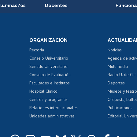
alumnas/os
Docentes
Funciona
Postulación a concursos
Cursos inte
internos de investigación
capacitació
e asignaturas
Consulta a bases de datos
Bienestar d
 de notas
ORGANIZACIÓN
ACTUALIDA
Perfeccionamiento
Portal de m
 regular
Editar Portafolio Académico
Certificado
Rectoría
Noticias
tal
Evaluación docente
Certificado
Consejo Universitario
Agenda de acti
dito alumnos
honorarios
Calificación académica
Senado Universitario
Multimedia
dito exalumnos
Gestión de 
Consejo de Evaluación
Radio U. de Chi
Postulación al AUCAI
y grados
Editar pági
Facultades e institutos
Deportes
Hospital Clínico
Museos y teatr
da tecnológica
Tarjeta TUI
Wifi
Acoso laboral
s
Centros y programas
Orquesta, ballet
Relaciones internacionales
Publicaciones
Unidades administrativas
Editorial Univers