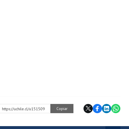
Copiar
https://uchile.cl/u151509