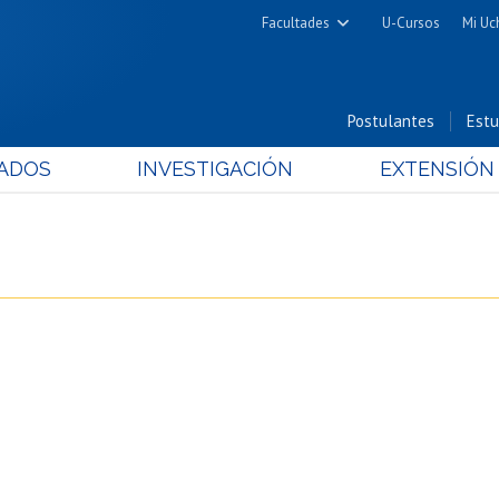
Facultades
U-Cursos
Mi Uc
Arquitectura y Urbanismo
Ciencias
Postulantes
Estu
Cs. Físicas y Matemáticas
ADOS
INVESTIGACIÓN
EXTENSIÓN
Cs. Químicas y Farmacéuticas
Cs. Veterinarias y Pecuarias
Derecho
Filosofía y Humanidades
Medicina
Estudios Avanzados en Educación
Nutrición y Tecnología de
Alimentos