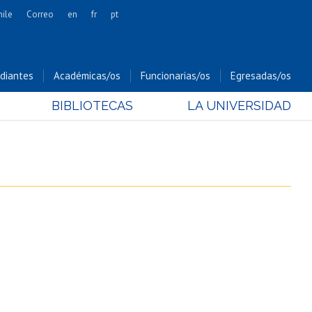
hile
Correo
en
fr
pt
Artes
Cs. Agronómicas
diantes
Académicas/os
Funcionarias/os
Egresadas/os
Cs. Forestales y Conservación
BIBLIOTECAS
LA UNIVERSIDAD
Cs. Sociales
Comunicación e Imagen
Economía y Negocios
Gobierno
Odontología
Estudios Internacionales
Bachillerato
Hospital Clínico