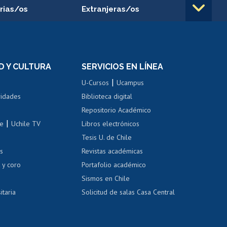
rias/os
Extranjeras/os
rnos de
Revalidación y reconocimiento
n
de títulos
el personal
Postulación al Programa de
Movilidad Estudiantil
D Y CULTURA
SERVICIOS EN LÍNEA
ovilidad interna
Inscripción de asignaturas
|
 de renta
U-Cursos
Ucampus
Cursos de español
 de renta
vidades
Biblioteca digital
Repositorio Académico
correo uchile
|
le
Uchile TV
Libros electrónicos
nas blancas
Tesis U. de Chile
os
Revistas académicas
, sexual y violencia
Denuncias administrativas
 y coro
Portafolio académico
Sismos en Chile
itaria
Solicitud de salas Casa Central