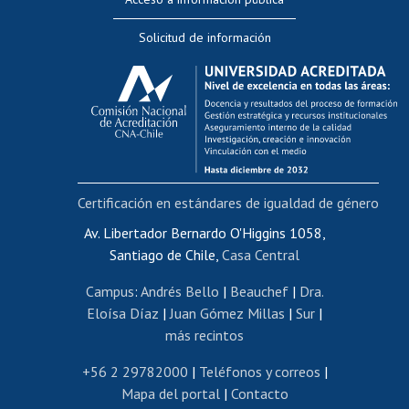
Editar Portafolio Académico
Solicitud de información
Evaluación docente
Calificación académica
Postulación al AUCAI
Funcionarias/os
Cursos internos de capacitación
Bienestar del personal
Certificación en estándares de igualdad de género
Portal de movilidad interna
Certificado de renta
Av. Libertador Bernardo O'Higgins 1058,
Santiago de Chile,
Casa Central
Certificado de renta honorarios
Gestión de correo uchile
Campus
:
Andrés Bello
|
Beauchef
|
Dra.
Editar páginas blancas
Eloísa Díaz
|
Juan Gómez Millas
|
Sur
|
más recintos
Extranjeras/os
Revalidación y reconocimiento de títulos
+56 2 29782000
|
Teléfonos y correos
|
Mapa del portal
|
Contacto
Postulación al Programa de Movilidad Estudiantil