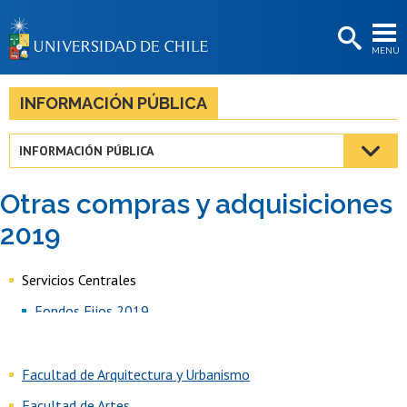
EXTENSIÓN
MENÚ
BIBLIOTECAS
LA UNIVERSIDAD
INFORMACIÓN PÚBLICA
Postulantes
INFORMACIÓN PÚBLICA
Estudiantes
Otras compras y adquisiciones
Académicas/os
2019
Funcionarias/os
Servicios Centrales
Egresadas/os
Fondos Fijos 2019
Facultad de Arquitectura y Urbanismo
Facultad de Artes