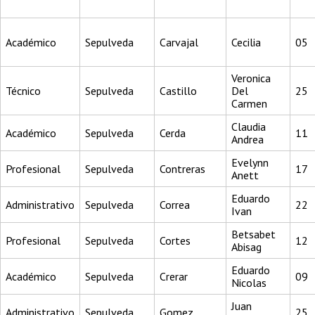
Académico
Sepulveda
Carvajal
Cecilia
05
Veronica
Técnico
Sepulveda
Castillo
Del
25
Carmen
Claudia
Académico
Sepulveda
Cerda
11
Andrea
Evelynn
Profesional
Sepulveda
Contreras
17
Anett
Eduardo
Administrativo
Sepulveda
Correa
22
Ivan
Betsabet
Profesional
Sepulveda
Cortes
12
Abisag
Eduardo
Académico
Sepulveda
Crerar
09
Nicolas
Juan
Administrativo
Sepulveda
Gomez
25