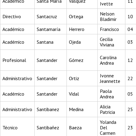
Académico
Santa María
Vásquez
11
Ivette
Nelson
Directivo
Santacruz
Ortega
10
Bladimir
Académico
Santamaría
Herrero
Francisco
04
Cecilia
Académico
Santana
Ojeda
03
Viviana
Carolina
Profesional
Santander
Gómez
12
Andrea
Ivonne
Administrativo
Santander
Ortiz
22
Jeannette
Paola
Académico
Santander
Vidal
05
Andrea
Alicia
Administrativo
Santibanez
Medina
25
Patricia
Yolanda
Técnico
Santibañez
Baeza
Del
23
Carmen