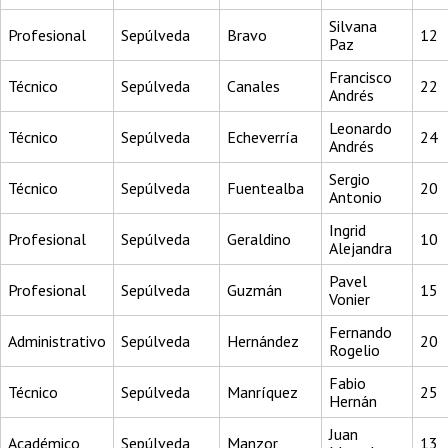
Silvana
Profesional
Sepúlveda
Bravo
12
Paz
Francisco
Técnico
Sepúlveda
Canales
22
Andrés
Leonardo
Técnico
Sepúlveda
Echeverría
24
Andrés
Sergio
Técnico
Sepúlveda
Fuentealba
20
Antonio
Ingrid
Profesional
Sepúlveda
Geraldino
10
Alejandra
Pavel
Profesional
Sepúlveda
Guzmán
15
Vonier
Fernando
Administrativo
Sepúlveda
Hernández
20
Rogelio
Fabio
Técnico
Sepúlveda
Manríquez
25
Hernán
Juan
Académico
Sepúlveda
Manzor
13