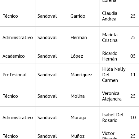
Lorena
Claudia
Técnico
Sandoval
Garrido
25
Andrea
Mariela
Administrativo
Sandoval
Herman
25
Cristina
Ricardo
Académico
Sandoval
López
05
Hernán
Hilda Nelly
Profesional
Sandoval
Manríquez
Del
11
Carmen
Veronica
Técnico
Sandoval
Molina
25
Alejandra
Isabel Del
Administrativo
Sandoval
Moraga
10
Rosario
Victor
Técnico
Sandoval
Muñoz
25
Ricardo