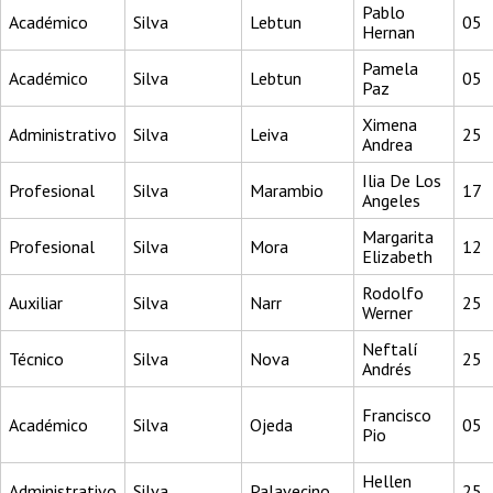
Pablo
Académico
Silva
Lebtun
05
Hernan
Pamela
Académico
Silva
Lebtun
05
Paz
Ximena
Administrativo
Silva
Leiva
25
Andrea
Ilia De Los
Profesional
Silva
Marambio
17
Angeles
Margarita
Profesional
Silva
Mora
12
Elizabeth
Rodolfo
Auxiliar
Silva
Narr
25
Werner
Neftalí
Técnico
Silva
Nova
25
Andrés
Francisco
Académico
Silva
Ojeda
05
Pio
Hellen
Administrativo
Silva
Palavecino
25