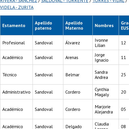
RIVERA - SÁNCHEZ
/
SALDOVAL - TORRENTE
/
TORRES - VIDAL
/
VIDELA - ZURITA
Apellido
Apellido
Gra
Estamento
Nombres
paterno
Materno
EUS
Ivonne
Profesional
Sandoval
Álvarez
12
Lilian
Jorge
Académico
Sandoval
Arenas
11
Ignacio
Sandra
Técnico
Sandoval
Belmar
25
Andrea
Cynthia
Administrativo
Sandoval
Cordero
20
Magaly
Marjorie
Académico
Sandoval
Cordero
05
Alejandra
Claudia
Académico
Sandoval
Delgado
08