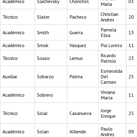
Académico
Slachevsky
Chonchol
03
Maria
Christian
Técnico
Slater
Pacheco
20
Andres
Pamela
Académico
Smith
Guerra
13
Elisa
Académico
Smok
Vasquez
Pia Loreto
11
Ricardo
Técnico
Soazo
Lemus
23
Patricio
Esmeralda
Auxiliar
Sobarzo
Palma
Del
25
Carmen
Viviana
Académico
Sobrero
11
María
Jorge
Técnico
Solar
Casanueva
25
Enrique
Paulo
Académico
Solari
Alliende
09
Andres