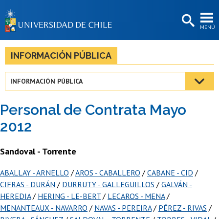
EXTENSIÓN
MENÚ
BIBLIOTECAS
LA UNIVERSIDAD
INFORMACIÓN PÚBLICA
Postulantes
INFORMACIÓN PÚBLICA
Estudiantes
Personal de Contrata Mayo
Académicas/os
2012
Funcionarias/os
Sandoval - Torrente
Egresadas/os
ABALLAY - ARNELLO
/
AROS - CABALLERO
/
CABANE - CID
/
CIFRAS - DURÁN
/
DURRUTY - GALLEGUILLOS
/
GALVÁN -
HEREDIA
/
HERING - LE-BERT
/
LECAROS - MENA
/
MENANTEAUX - NAVARRO
/
NAVAS - PEREIRA
/
PÉREZ - RIVAS
/