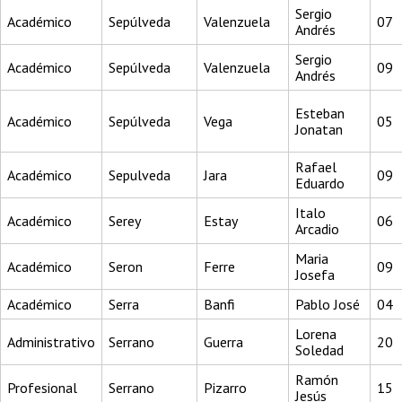
Sergio
Académico
Sepúlveda
Valenzuela
07
Andrés
Sergio
Académico
Sepúlveda
Valenzuela
09
Andrés
Esteban
Académico
Sepúlveda
Vega
05
Jonatan
Rafael
Académico
Sepulveda
Jara
09
Eduardo
Italo
Académico
Serey
Estay
06
Arcadio
Maria
Académico
Seron
Ferre
09
Josefa
Académico
Serra
Banfi
Pablo José
04
Lorena
Administrativo
Serrano
Guerra
20
Soledad
Ramón
Profesional
Serrano
Pizarro
15
Jesús