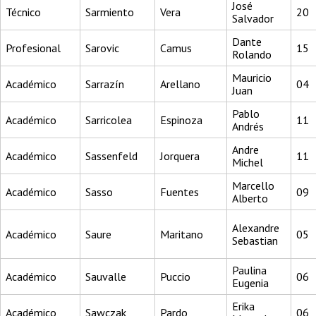
José
Técnico
Sarmiento
Vera
20
Salvador
Dante
Profesional
Sarovic
Camus
15
Rolando
Mauricio
Académico
Sarrazín
Arellano
04
Juan
Pablo
Académico
Sarricolea
Espinoza
11
Andrés
Andre
Académico
Sassenfeld
Jorquera
11
Michel
Marcello
Académico
Sasso
Fuentes
09
Alberto
Alexandre
Académico
Saure
Maritano
05
Sebastian
Paulina
Académico
Sauvalle
Puccio
06
Eugenia
Erika
Académico
Sawczak
Pardo
06