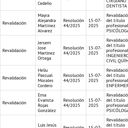
CIRUJANO
Cedeño
DENTISTA
Mayra
Revalidaci
Alejandra
Resolución
15-07-
del título
Revalidación
Martínez
44/2025
2025
profesiona
Alvarez
PSICÓLOG
Revalidaci
Jersem
del título
Jose
Resolución
15-07-
Revalidación
profesiona
Martinez
44/2025
2025
INGENIER
Ortega
CIVIL QUÍ
Heliu
Revalidaci
Pascual
Resolución
15-07-
del título
Revalidación
Morales
44/2025
2025
profesiona
Cordero
ENFERME
Ema
Revalidaci
Evarista
Resolución
15-07-
del título
Revalidación
Rojas
44/2025
2025
profesiona
González
PSICÓLOG
Revalidaci
Luis Jesús
del título
Resolución
15-07-