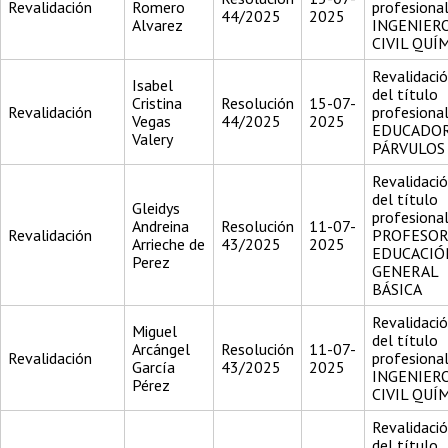
Revalidación
Romero
profesiona
44/2025
2025
Alvarez
INGENIER
CIVIL QUÍ
Revalidaci
Isabel
del título
Cristina
Resolución
15-07-
Revalidación
profesiona
Vegas
44/2025
2025
EDUCADOR
Valery
PÁRVULOS
Revalidaci
del título
Gleidys
profesiona
Andreina
Resolución
11-07-
Revalidación
PROFESOR
Arrieche de
43/2025
2025
EDUCACIÓ
Perez
GENERAL
BÁSICA
Revalidaci
Miguel
del título
Arcángel
Resolución
11-07-
Revalidación
profesiona
García
43/2025
2025
INGENIER
Pérez
CIVIL QUÍ
Revalidaci
del título