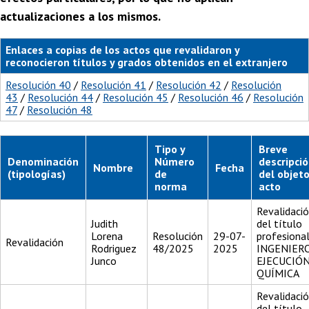
actualizaciones a los mismos.
Enlaces a copias de los actos que revalidaron y
reconocieron títulos y grados obtenidos en el extranjero
Resolución 40
/
Resolución 41
/
Resolución 42
/
Resolución
43
/
Resolución 44
/
Resolución 45
/
Resolución 46
/
Resolución
47
/
Resolución 48
Tipo y
Breve
Denominación
Número
descripci
Nombre
Fecha
(tipologías)
de
del objeto
norma
acto
Revalidaci
Judith
del título
Lorena
Resolución
29-07-
profesiona
Revalidación
Rodriguez
48/2025
2025
INGENIER
Junco
EJECUCIÓ
QUÍMICA
Revalidaci
del título