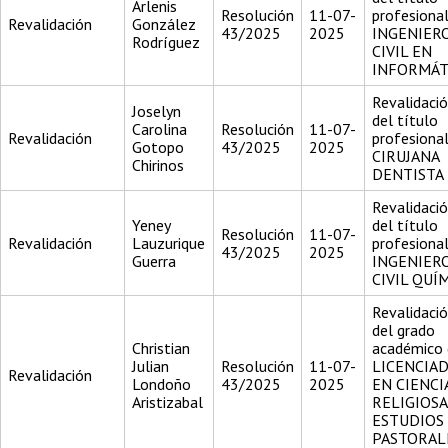
Arlenis
Resolución
11-07-
profesiona
Revalidación
González
43/2025
2025
INGENIER
Rodríguez
CIVIL EN
INFORMÁT
Revalidaci
Joselyn
del título
Carolina
Resolución
11-07-
Revalidación
profesiona
Gotopo
43/2025
2025
CIRUJANA
Chirinos
DENTISTA
Revalidaci
Yeney
del título
Resolución
11-07-
Revalidación
Lauzurique
profesiona
43/2025
2025
Guerra
INGENIER
CIVIL QUÍ
Revalidaci
del grado
Christian
académico 
Julian
Resolución
11-07-
LICENCIA
Revalidación
Londoño
43/2025
2025
EN CIENCI
Aristizabal
RELIGIOSA
ESTUDIOS
PASTORAL