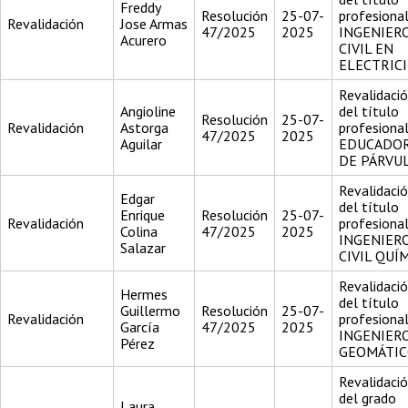
Freddy
Resolución
25-07-
profesiona
Revalidación
Jose Armas
47/2025
2025
INGENIER
Acurero
CIVIL EN
ELECTRIC
Revalidaci
Angioline
del título
Resolución
25-07-
Revalidación
Astorga
profesiona
47/2025
2025
Aguilar
EDUCADO
DE PÁRVU
Revalidaci
Edgar
del título
Enrique
Resolución
25-07-
Revalidación
profesiona
Colina
47/2025
2025
INGENIER
Salazar
CIVIL QUÍ
Revalidaci
Hermes
del título
Guillermo
Resolución
25-07-
Revalidación
profesiona
García
47/2025
2025
INGENIER
Pérez
GEOMÁTI
Revalidaci
del grado
Laura