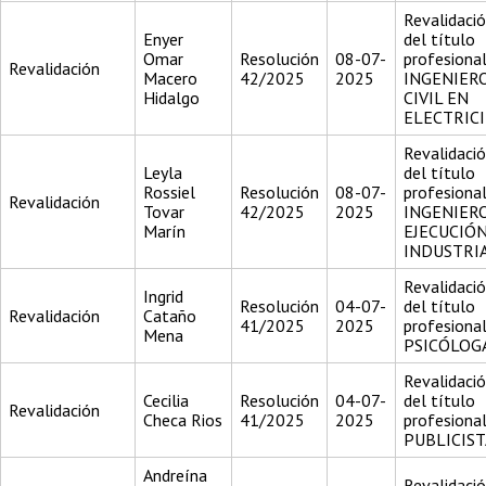
Revalidaci
Enyer
del título
Omar
Resolución
08-07-
profesiona
Revalidación
Macero
42/2025
2025
INGENIER
Hidalgo
CIVIL EN
ELECTRIC
Revalidaci
Leyla
del título
Rossiel
Resolución
08-07-
profesiona
Revalidación
Tovar
42/2025
2025
INGENIER
Marín
EJECUCIÓ
INDUSTRI
Revalidaci
Ingrid
Resolución
04-07-
del título
Revalidación
Cataño
41/2025
2025
profesiona
Mena
PSICÓLOG
Revalidaci
Cecilia
Resolución
04-07-
del título
Revalidación
Checa Rios
41/2025
2025
profesiona
PUBLICIST
Andreína
Revalidaci