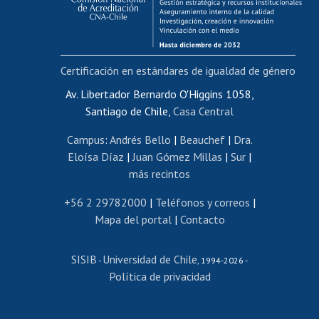
Funcionarias/os
Cursos internos de capacitación
Bienestar del personal
Certificación en estándares de igualdad de género
Portal de movilidad interna
Certificado de renta
Av. Libertador Bernardo O'Higgins 1058,
Santiago de Chile,
Casa Central
Certificado de renta honorarios
Gestión de correo uchile
Campus
:
Andrés Bello
|
Beauchef
|
Dra.
Editar páginas blancas
Eloísa Díaz
|
Juan Gómez Millas
|
Sur
|
más recintos
Extranjeras/os
Revalidación y reconocimiento de títulos
+56 2 29782000
|
Teléfonos y correos
|
Mapa del portal
|
Contacto
Postulación al Programa de Movilidad Estudiantil
Inscripción de asignaturas
SISIB
Universidad de Chile
Cursos de español
-
, 1994-2026 -
Política de privacidad
Mi Uchile
Ayuda tecnológica
Tarjeta TUI
Wifi