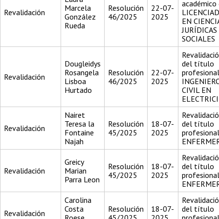
académico 
Marcela
Resolución
22-07-
Revalidación
LICENCIA
González
46/2025
2025
EN CIENCI
Rueda
JURÍDICAS
SOCIALES
Revalidaci
Dougleidys
del título
Rosangela
Resolución
22-07-
profesiona
Revalidación
Lisboa
46/2025
2025
INGENIER
Hurtado
CIVIL EN
ELECTRIC
Nairet
Revalidaci
Teresa la
Resolución
18-07-
del título
Revalidación
Fontaine
45/2025
2025
profesiona
Najah
ENFERME
Revalidaci
Greicy
Resolución
18-07-
del título
Revalidación
Marian
45/2025
2025
profesiona
Parra Leon
ENFERME
Carolina
Revalidaci
Costa
Resolución
18-07-
del título
Revalidación
Roese
45/2025
2025
profesiona