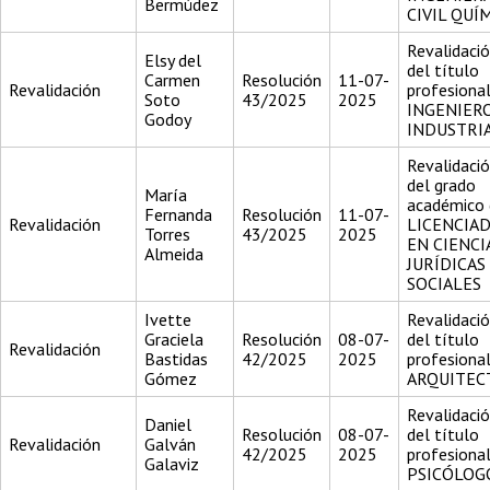
Bermúdez
CIVIL QUÍ
Revalidaci
Elsy del
del título
Carmen
Resolución
11-07-
Revalidación
profesiona
Soto
43/2025
2025
INGENIER
Godoy
INDUSTRI
Revalidaci
del grado
María
académico 
Fernanda
Resolución
11-07-
Revalidación
LICENCIA
Torres
43/2025
2025
EN CIENCI
Almeida
JURÍDICAS
SOCIALES
Ivette
Revalidaci
Graciela
Resolución
08-07-
del título
Revalidación
Bastidas
42/2025
2025
profesiona
Gómez
ARQUITEC
Revalidaci
Daniel
Resolución
08-07-
del título
Revalidación
Galván
42/2025
2025
profesiona
Galaviz
PSICÓLOG