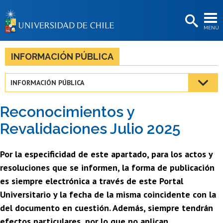
EXTENSIÓN
MENÚ
BIBLIOTECAS
LA UNIVERSIDAD
INFORMACIÓN PÚBLICA
Postulantes
INFORMACIÓN PÚBLICA
Estudiantes
Reconocimientos y
Académicas/os
Revalidaciones Julio 2025
Funcionarias/os
Por la especificidad de este apartado, para los actos y
Egresadas/os
resoluciones que se informen, la forma de publicación
es siempre electrónica a través de este Portal
Universitario y la fecha de la misma coincidente con la
del documento en cuestión. Además, siempre tendrán
efectos particulares, por lo que no aplican