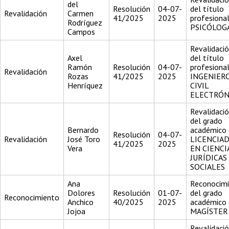
del
Resolución
04-07-
del título
Revalidación
Carmen
41/2025
2025
profesiona
Rodríguez
PSICÓLOG
Campos
Revalidaci
Axel
del título
Ramón
Resolución
04-07-
profesiona
Revalidación
Rozas
41/2025
2025
INGENIER
Henríquez
CIVIL
ELECTRÓN
Revalidaci
del grado
Bernardo
académico 
Resolución
04-07-
Revalidación
José Toro
LICENCIA
41/2025
2025
Vera
EN CIENCI
JURÍDICAS
SOCIALES
Ana
Reconocim
Dolores
Resolución
01-07-
del grado
Reconocimiento
Anchico
40/2025
2025
académico 
Jojoa
MAGÍSTER
Revalidaci