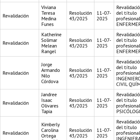
Viviana
Revalidaci
Teresa
Resolución
11-07-
del título
Revalidación
Medina
43/2025
2025
profesiona
Funes
ENFERME
Katherine
Revalidaci
Solimar
Resolución
11-07-
del título
Revalidación
Melean
43/2025
2025
profesiona
Rangel
ENFERME
Revalidaci
Jorge
del título
Armando
Resolución
11-07-
Revalidación
profesiona
Nilo
43/2025
2025
INGENIER
Córdova
CIVIL QUÍ
Jandree
Revalidaci
Isaac
Resolución
11-07-
del título
Revalidación
Olivares
43/2025
2025
profesiona
Tapia
PSICÓLOG
Revalidaci
Kimberly
del título
Carolina
Resolución
11-07-
Revalidación
profesiona
Ortega
43/2025
2025
INGENIER