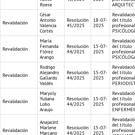
Roese
ARQUITEC
César
Revalidaci
Antonio
Resolución
18-07-
del título
Revalidación
Valencia
45/2025
2025
profesiona
Cortés
PSICÓLOG
María
Revalidaci
Fernanda
Resolución
15-07-
del título
Revalidación
Flórez
44/2025
2025
profesiona
Arango
PSICÓLOG
Rodrigo
Revalidaci
Alejandro
Resolución
15-07-
del título
Revalidación
Gallardo
44/2025
2025
profesiona
Valdés
PERIODIS
Maryoly
Revalidaci
Yuliana
Resolución
15-07-
del título
Revalidación
Lobo
44/2025
2025
profesiona
Araujo
ENFERME
Revalidaci
Anajacint
del título
Marlene
Resolución
15-07-
Revalidación
profesiona
Marcano
44/2025
2025