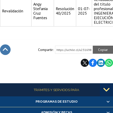
Angy
del título
Stefania
Resolución
01-07-
profesiona
Revalidación
Cruz
40/2025
2025
INGENIER
Fuentes
EJECUCIÓ
ELECTRIC
Compartir:
Copiar
https://uchile.cl/u231698
Subir
Más información
TRÁMITES Y SERVICIOS PARA
PROGRAMAS DE ESTUDIO
Alumnas/os y exalumnas/os
Matrícula en línea
ADMISIÓN Y BECAS