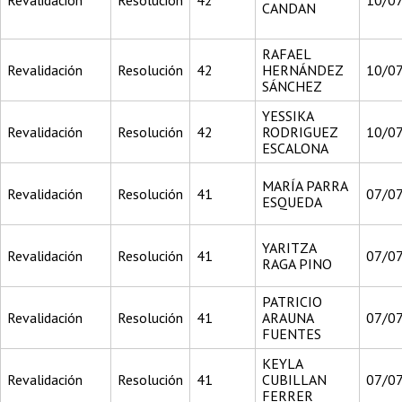
Revalidación
Resolución
42
10/0
CANDAN
RAFAEL
Revalidación
Resolución
42
HERNÁNDEZ
10/0
SÁNCHEZ
YESSIKA
Revalidación
Resolución
42
RODRIGUEZ
10/0
ESCALONA
MARÍA PARRA
Revalidación
Resolución
41
07/0
ESQUEDA
YARITZA
Revalidación
Resolución
41
07/0
RAGA PINO
PATRICIO
Revalidación
Resolución
41
ARAUNA
07/0
FUENTES
KEYLA
Revalidación
Resolución
41
CUBILLAN
07/0
FERRER