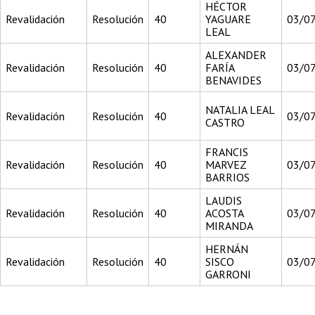
HÉCTOR
Revalidación
Resolución
40
YAGUARE
03/0
LEAL
ALEXANDER
Revalidación
Resolución
40
FARÍA
03/0
BENAVIDES
NATALIA LEAL
Revalidación
Resolución
40
03/0
CASTRO
FRANCIS
Revalidación
Resolución
40
MARVEZ
03/0
BARRIOS
LAUDIS
Revalidación
Resolución
40
ACOSTA
03/0
MIRANDA
HERNÁN
Revalidación
Resolución
40
SISCO
03/0
GARRONI