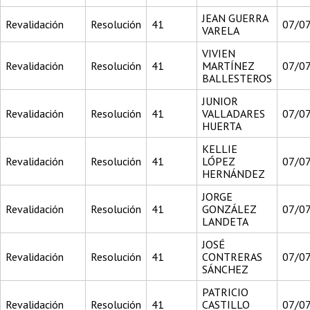
JEAN GUERRA
Revalidación
Resolución
41
07/0
VARELA
VIVIEN
Revalidación
Resolución
41
MARTÍNEZ
07/0
BALLESTEROS
JUNIOR
Revalidación
Resolución
41
VALLADARES
07/0
HUERTA
KELLIE
Revalidación
Resolución
41
LÓPEZ
07/0
HERNÁNDEZ
JORGE
Revalidación
Resolución
41
GONZÁLEZ
07/0
LANDETA
JOSÉ
Revalidación
Resolución
41
CONTRERAS
07/0
SÁNCHEZ
PATRICIO
Revalidación
Resolución
41
CASTILLO
07/0