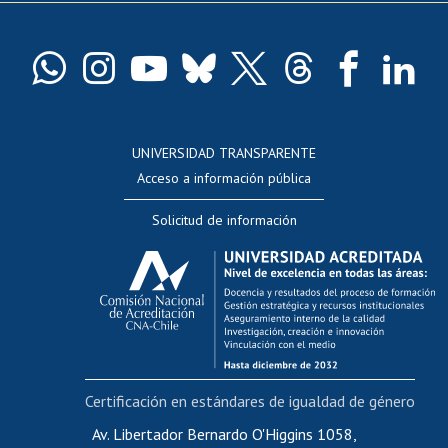
Pago de arancel y crédito exalumnos
Certificado de títulos y grados
Docentes
Postulación a concursos internos de investigación
Consulta a bases de datos
UNIVERSIDAD TRANSPARENTE
Perfeccionamiento
Acceso a información pública
Editar Portafolio Académico
Solicitud de información
Evaluación docente
Calificación académica
Postulación al AUCAI
Funcionarias/os
Cursos internos de capacitación
Bienestar del personal
Certificación en estándares de igualdad de género
Portal de movilidad interna
Certificado de renta
Av. Libertador Bernardo O'Higgins 1058,