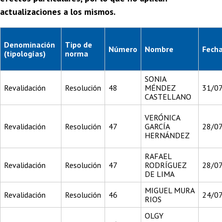
actualizaciones a los mismos.
Denominación
Tipo de
Número
Nombre
Fech
(tipologías)
norma
SONIA
Revalidación
Resolución
48
MÉNDEZ
31/0
CASTELLANO
VERÓNICA
Revalidación
Resolución
47
GARCÍA
28/0
HERNÁNDEZ
RAFAEL
Revalidación
Resolución
47
RODRÍGUEZ
28/0
DE LIMA
MIGUEL MURA
Revalidación
Resolución
46
24/0
RIOS
OLGY