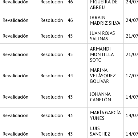
Revalidación
Resolución
46
FIGUEIRA DE
24/0
ABREU
IBRAIN
Revalidación
Resolución
46
24/0
MADRIZ SILVA
JUAN ROJAS
Revalidación
Resolución
45
21/0
SALINAS
ARMANDI
Revalidación
Resolución
45
MONTILLA
21/0
SOTO
MARINA
Revalidación
Resolución
44
VELÁSQUEZ
17/0
BOLÍVAR
JOHANNA
Revalidación
Resolución
43
14/0
CANELÓN
MARÍA GARCÍA
Revalidación
Resolución
43
14/0
YUNES
LUIS
Revalidación
Resolución
43
SANCHEZ
14/0