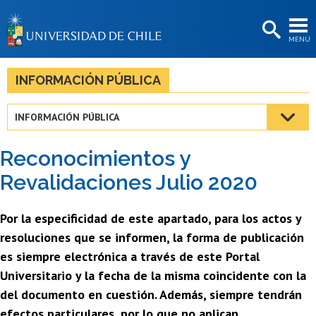
EXTENSIÓN
MENÚ
BIBLIOTECAS
LA UNIVERSIDAD
INFORMACIÓN PÚBLICA
Postulantes
INFORMACIÓN PÚBLICA
Estudiantes
Reconocimientos y
Académicas/os
Revalidaciones Julio 2020
Funcionarias/os
Por la especificidad de este apartado, para los actos y
Egresadas/os
resoluciones que se informen, la forma de publicación
es siempre electrónica a través de este Portal
Universitario y la fecha de la misma coincidente con la
del documento en cuestión. Además, siempre tendrán
efectos particulares, por lo que no aplican