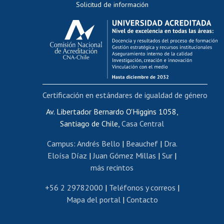
Solicitud de información
Evaluación docente
Calificación académica
Postulación al AUCAI
Funcionarias/os
Cursos internos de capacitación
Bienestar del personal
Certificación en estándares de igualdad de género
Portal de movilidad interna
Certificado de renta
Av. Libertador Bernardo O'Higgins 1058,
Santiago de Chile,
Casa Central
Certificado de renta honorarios
Gestión de correo uchile
Campus
:
Andrés Bello
|
Beauchef
|
Dra.
Editar páginas blancas
Eloísa Díaz
|
Juan Gómez Millas
|
Sur
|
más recintos
Extranjeras/os
Revalidación y reconocimiento de títulos
+56 2 29782000
|
Teléfonos y correos
|
Mapa del portal
|
Contacto
Postulación al Programa de Movilidad Estudiantil
Inscripción de asignaturas