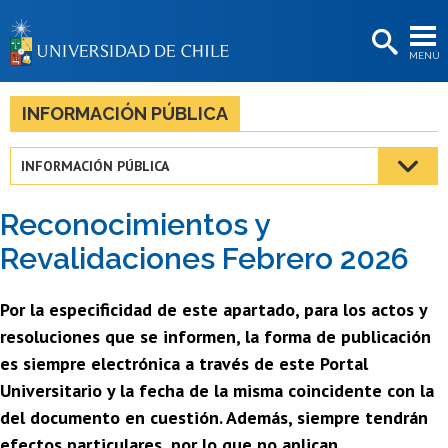
EXTENSIÓN
MENÚ
BIBLIOTECAS
LA UNIVERSIDAD
INFORMACIÓN PÚBLICA
Postulantes
INFORMACIÓN PÚBLICA
Estudiantes
Reconocimientos y
Académicas/os
Revalidaciones Febrero 2026
Funcionarias/os
Por la especificidad de este apartado, para los actos y
Egresadas/os
resoluciones que se informen, la forma de publicación
es siempre electrónica a través de este Portal
Universitario y la fecha de la misma coincidente con la
del documento en cuestión. Además, siempre tendrán
efectos particulares, por lo que no aplican