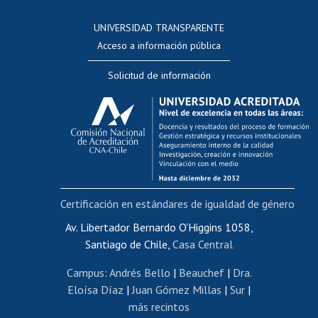
Consulta a bases de datos
UNIVERSIDAD TRANSPARENTE
Perfeccionamiento
Acceso a información pública
Editar Portafolio Académico
Solicitud de información
Evaluación docente
Calificación académica
Postulación al AUCAI
Funcionarias/os
Cursos internos de capacitación
Bienestar del personal
Certificación en estándares de igualdad de género
Portal de movilidad interna
Certificado de renta
Av. Libertador Bernardo O'Higgins 1058,
Santiago de Chile,
Casa Central
Certificado de renta honorarios
Gestión de correo uchile
Campus
:
Andrés Bello
|
Beauchef
|
Dra.
Editar páginas blancas
Eloísa Díaz
|
Juan Gómez Millas
|
Sur
|
más recintos
Extranjeras/os