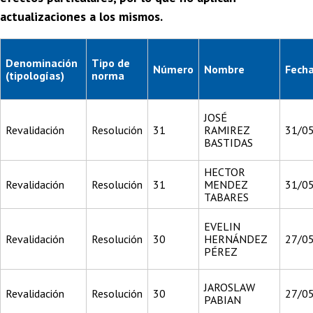
actualizaciones a los mismos.
Denominación
Tipo de
Número
Nombre
Fech
(tipologías)
norma
JOSÉ
Revalidación
Resolución
31
RAMIREZ
31/0
BASTIDAS
HECTOR
Revalidación
Resolución
31
MENDEZ
31/0
TABARES
EVELIN
Revalidación
Resolución
30
HERNÁNDEZ
27/0
PÉREZ
JAROSLAW
Revalidación
Resolución
30
27/0
PABIAN