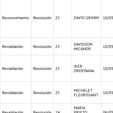
Reconocimiento
Resolución
25
DAVID GRIMM
10/0
DAVIDSON
Revalidación
Resolución
25
10/0
MICANOR
IKER
Revalidación
Resolución
25
10/0
ORDEÑANA
MICHELET
Revalidación
Resolución
25
10/0
FLEURISSANT
MARÍA
Revalidación
Resolución
24
PRIETO
06/0