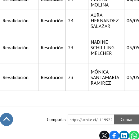
MOLINA
AURA
Revalidación
Resolución
24
HERNANDEZ
06/0
SALAZAR
NADINE
Revalidación
Resolución
23
SCHILLING
03/0
MELCHER
MÓNICA
Revalidación
Resolución
23
SANTAMARÍA
03/0
RAMIREZ
Compartir:
Copiar
https://uchile.cl/u119929
Subir