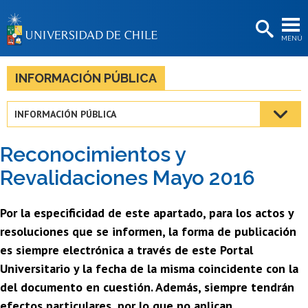
EXTENSIÓN
MENÚ
BIBLIOTECAS
LA UNIVERSIDAD
INFORMACIÓN PÚBLICA
Postulantes
INFORMACIÓN PÚBLICA
Estudiantes
Reconocimientos y
Académicas/os
Revalidaciones Mayo 2016
Funcionarias/os
Por la especificidad de este apartado, para los actos y
Egresadas/os
resoluciones que se informen, la forma de publicación
es siempre electrónica a través de este Portal
Universitario y la fecha de la misma coincidente con la
del documento en cuestión. Además, siempre tendrán
efectos particulares, por lo que no aplican