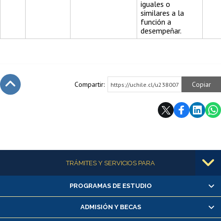
iguales o
similares a la
función a
desempeñar.
Compartir:
Copiar
https://uchile.cl/u238007
Subir
Más información
TRÁMITES Y SERVICIOS PARA
PROGRAMAS DE ESTUDIO
Alumnas/os y exalumnas/os
Matrícula en línea
ADMISIÓN Y BECAS
Inscripción y cambio de asignaturas