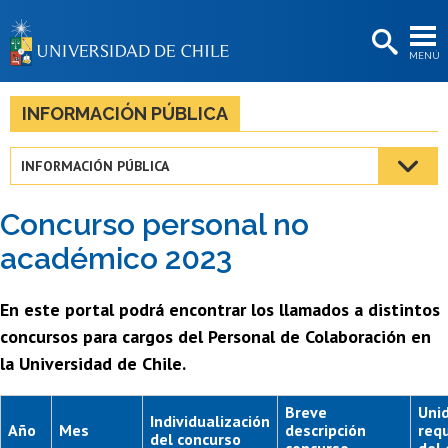
EXTENSIÓN
MENÚ
BIBLIOTECAS
LA UNIVERSIDAD
INFORMACIÓN PÚBLICA
Postulantes
INFORMACIÓN PÚBLICA
Estudiantes
Concurso personal no
Académicas/os
académico 2023
Funcionarias/os
En este portal podrá encontrar los llamados a distintos
Egresadas/os
concursos para cargos del Personal de Colaboración en
la Universidad de Chile.
Breve
Uni
Individualización
Año
Mes
descripción
req
del concurso