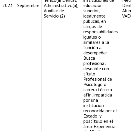
Ténico(a) Dental,
instituciones de
Médi
2023
Septiembre
Administrativo(a),
educación
Dent
Auxiliar de
superior,
Alu
Servicio (2)
idealmente
VAE
públicas, en
cargos de
responsabilidades
iguales o
similares a la
función a
desempeñar.
Busca
profesional
deseable con
título
Profesional de
Psicólogo o
carrera técnica
afín, impartida
por una
institución
reconocida por el
Estado, y
postítulo en el
área. Experiencia