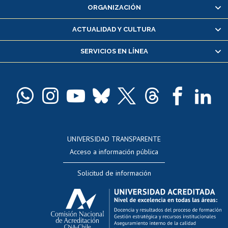
ORGANIZACIÓN
Consulta y certificado de notas
Certificado de alumno regular
ACTUALIDAD Y CULTURA
Servicio médico y dental
SERVICIOS EN LÍNEA
Pago de arancel y crédito alumnos
Pago de arancel y crédito exalumnos
Certificado de títulos y grados
Docentes
Postulación a concursos internos de investigación
Consulta a bases de datos
UNIVERSIDAD TRANSPARENTE
Perfeccionamiento
Acceso a información pública
Editar Portafolio Académico
Solicitud de información
Evaluación docente
Calificación académica
Postulación al AUCAI
Funcionarias/os