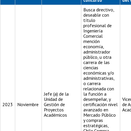
concurso
del
Busca directivo,
deseable con
título
profesional de
Ingeniería
Comercial
mención
economía,
administrador
público, u otra
carrera de las
ciencias
económicas y/o
administrativas,
o carrera
relacionada con
Jefe (a) de la
la función a
Unidad de
desempeñar, y
Vice
2023
Noviembre
Gestión de
certificación nivel
de A
Proyectos
avanzado en
Aca
Académicos
Mercado Público
y compras
estratégicas,
Chile Compra.