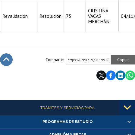
CRISTINA
Revalidación
Resolución
75
VACAS
04/11
MERCHÁN
Compartir:
Copiar
https://uchile.cl/u119936
Subir
Más información
TRÁMITES Y SERVICIOS PARA
PROGRAMAS DE ESTUDIO
Alumnas/os y exalumnas/os
Matrícula en línea
ADMISIÓN Y BECAS