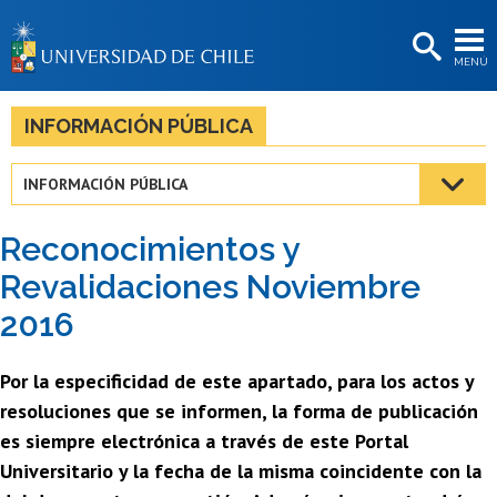
EXTENSIÓN
MENÚ
BIBLIOTECAS
LA UNIVERSIDAD
INFORMACIÓN PÚBLICA
Postulantes
INFORMACIÓN PÚBLICA
Estudiantes
Reconocimientos y
Académicas/os
Revalidaciones Noviembre
Funcionarias/os
2016
Egresadas/os
Por la especificidad de este apartado, para los actos y
resoluciones que se informen, la forma de publicación
es siempre electrónica a través de este Portal
Universitario y la fecha de la misma coincidente con la