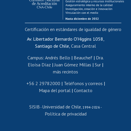
Funcionarias/os
Cursos internos de capacitación
Bienestar del personal
Certificación en estándares de igualdad de género
Portal de movilidad interna
Certificado de renta
Av. Libertador Bernardo O'Higgins 1058,
Santiago de Chile,
Casa Central
Certificado de renta honorarios
Gestión de correo uchile
Campus
:
Andrés Bello
|
Beauchef
|
Dra.
Editar páginas blancas
Eloísa Díaz
|
Juan Gómez Millas
|
Sur
|
más recintos
Extranjeras/os
Revalidación y reconocimiento de títulos
+56 2 29782000
|
Teléfonos y correos
|
Mapa del portal
|
Contacto
Postulación al Programa de Movilidad Estudiantil
Inscripción de asignaturas
SISIB
Universidad de Chile
Cursos de español
-
, 1994-2026 -
Política de privacidad
Mi Uchile
Ayuda tecnológica
Tarjeta TUI
Wifi