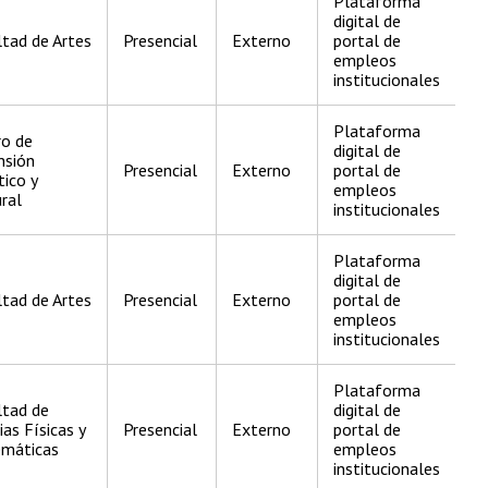
Plataforma
digital de
tad de Artes
Presencial
Externo
portal de
empleos
institucionales
Plataforma
ro de
digital de
nsión
Presencial
Externo
portal de
tico y
empleos
ral
institucionales
Plataforma
digital de
tad de Artes
Presencial
Externo
portal de
empleos
institucionales
Plataforma
ltad de
digital de
ias Físicas y
Presencial
Externo
portal de
máticas
empleos
institucionales