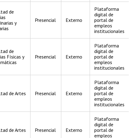
Plataforma
ltad de
digital de
ias
Presencial
Externo
portal de
inarias y
empleos
rias
institucionales
Plataforma
ltad de
digital de
ias Físicas y
Presencial
Externo
portal de
máticas
empleos
institucionales
Plataforma
digital de
tad de Artes
Presencial
Externo
portal de
empleos
institucionales
Plataforma
digital de
tad de Artes
Presencial
Externo
portal de
empleos