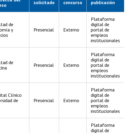
solicitado
concurso
publicación
eso
Plataforma
ltad de
digital de
omía y
Presencial
Externo
portal de
cios
empleos
institucionales
Plataforma
digital de
ltad de
Presencial
Externo
portal de
cina
empleos
institucionales
Plataforma
tal Clínico
digital de
rsidad de
Presencial
Externo
portal de
empleos
institucionales
Plataforma
digital de