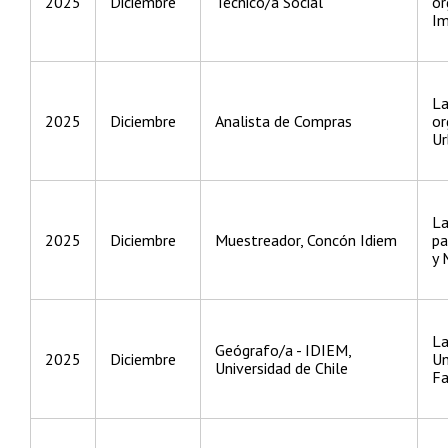
2025
Diciembre
Técnico/a Social
or
I
La
2025
Diciembre
Analista de Compras
or
Ur
La
2025
Diciembre
Muestreador, Concón Idiem
pa
y 
La
Geógrafo/a - IDIEM,
2025
Diciembre
Un
Universidad de Chile
Fa