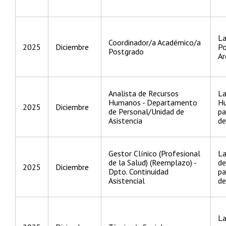
La
Coordinador/a Académico/a
2025
Diciembre
Po
Postgrado
Ar
Analista de Recursos
La
Humanos - Departamento
Hu
2025
Diciembre
de Personal/Unidad de
pa
Asistencia
de
Gestor Clínico (Profesional
La
de la Salud) (Reemplazo) -
de
2025
Diciembre
Dpto. Continuidad
pa
Asistencial
de
La