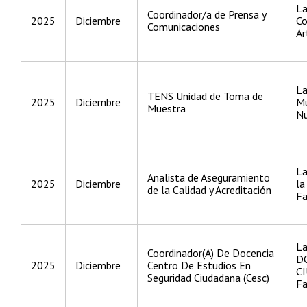
La
Coordinador/a de Prensa y
2025
Diciembre
Co
Comunicaciones
Ar
La
TENS Unidad de Toma de
2025
Diciembre
Mu
Muestra
Nu
La
Analista de Aseguramiento
2025
Diciembre
la
de la Calidad y Acreditación
Fa
La
Coordinador(A) De Docencia
D
2025
Diciembre
Centro De Estudios En
CI
Seguridad Ciudadana (Cesc)
Fa