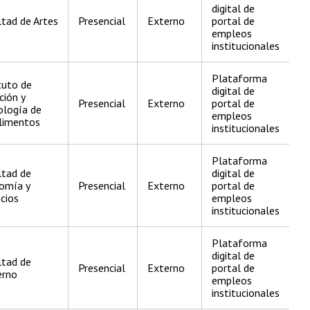
digital de
tad de Artes
Presencial
Externo
portal de
empleos
institucionales
Plataforma
tuto de
digital de
ción y
Presencial
Externo
portal de
ología de
empleos
Alimentos
institucionales
Plataforma
ltad de
digital de
omía y
Presencial
Externo
portal de
cios
empleos
institucionales
Plataforma
digital de
ltad de
Presencial
Externo
portal de
erno
empleos
institucionales