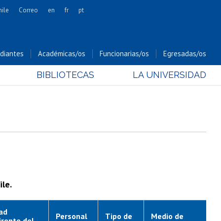
hile
Correo
en
fr
pt
Artes
Cs. Agronómicas
diantes
Académicas/os
Funcionarias/os
Egresadas/os
Cs. Forestales y Conservación
BIBLIOTECAS
LA UNIVERSIDAD
Cs. Sociales
Comunicación e Imagen
Economía y Negocios
Gobierno
Odontología
Estudios Internacionales
Bachillerato
le.
Hospital Clínico
ad
Personal
Tipo de
Medio de
irente del