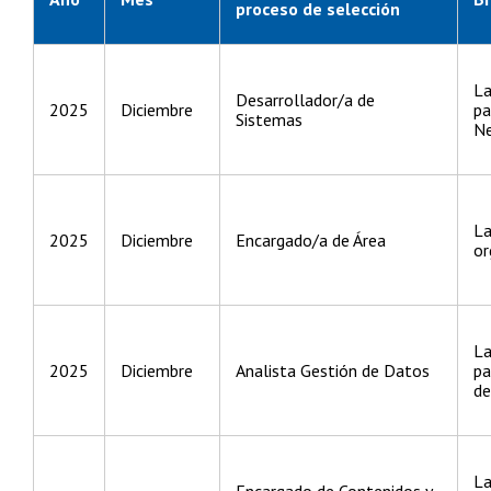
proceso de selección
La
Desarrollador/a de
2025
Diciembre
pa
Sistemas
Ne
La
2025
Diciembre
Encargado/a de Área
or
La
2025
Diciembre
Analista Gestión de Datos
pa
de
La
Encargado de Contenidos y