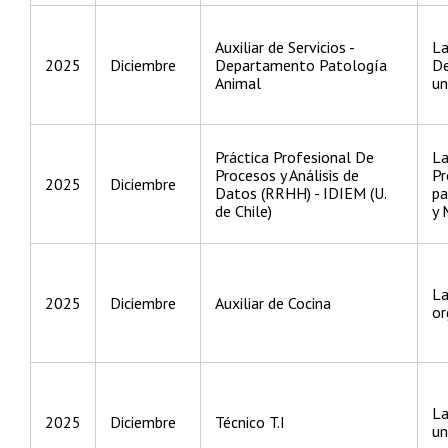
Auxiliar de Servicios -
La
2025
Diciembre
Departamento Patología
De
Animal
un
Práctica Profesional De
La
Procesos y Análisis de
Pr
2025
Diciembre
Datos (RRHH) - IDIEM (U.
pa
de Chile)
y 
La
2025
Diciembre
Auxiliar de Cocina
or
La
2025
Diciembre
Técnico T.I
un