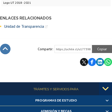
Logo UT 2018 - 2021
ENLACES RELACIONADOS
Unidad de Transparencia
Compartir:
Copiar
https://uchile.cl/u177398
Subir
Más información
TRÁMITES Y SERVICIOS PARA
PROGRAMAS DE ESTUDIO
Alumnas/os y exalumnas/os
Matrícula en línea
ADMISIÓN Y BECAS