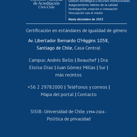
Funcionarias/os
Cursos internos de capacitación
Bienestar del personal
Certificación en estándares de igualdad de género
Portal de movilidad interna
Certificado de renta
Av. Libertador Bernardo O'Higgins 1058,
Santiago de Chile,
Casa Central
Certificado de renta honorarios
Gestión de correo uchile
Campus
:
Andrés Bello
|
Beauchef
|
Dra.
Editar páginas blancas
Eloísa Díaz
|
Juan Gómez Millas
|
Sur
|
más recintos
Extranjeras/os
Revalidación y reconocimiento de títulos
+56 2 29782000
|
Teléfonos y correos
|
Mapa del portal
|
Contacto
Postulación al Programa de Movilidad Estudiantil
Inscripción de asignaturas
SISIB
Universidad de Chile
Cursos de español
-
, 1994-2026 -
Política de privacidad
Mi Uchile
Ayuda tecnológica
Tarjeta TUI
Wifi