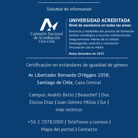
Editar Portafolio Académico
Solicitud de información
Evaluación docente
Calificación académica
Postulación al AUCAI
Funcionarias/os
Cursos internos de capacitación
Bienestar del personal
Certificación en estándares de igualdad de género
Portal de movilidad interna
Certificado de renta
Av. Libertador Bernardo O'Higgins 1058,
Santiago de Chile,
Casa Central
Certificado de renta honorarios
Gestión de correo uchile
Campus
:
Andrés Bello
|
Beauchef
|
Dra.
Editar páginas blancas
Eloísa Díaz
|
Juan Gómez Millas
|
Sur
|
más recintos
Extranjeras/os
Revalidación y reconocimiento de títulos
+56 2 29782000
|
Teléfonos y correos
|
Mapa del portal
|
Contacto
Postulación al Programa de Movilidad Estudiantil