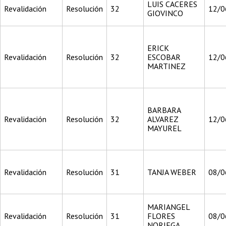
LUIS CACERES
Revalidación
Resolución
32
12/0
GIOVINCO
ERICK
Revalidación
Resolución
32
ESCOBAR
12/0
MARTINEZ
BARBARA
Revalidación
Resolución
32
ALVAREZ
12/0
MAYUREL
Revalidación
Resolución
31
TANJA WEBER
08/0
MARIANGEL
Revalidación
Resolución
31
FLORES
08/0
NORIEGA