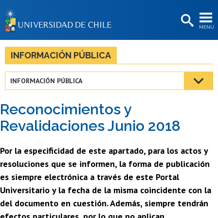
EXTENSIÓN
MENÚ
BIBLIOTECAS
LA UNIVERSIDAD
INFORMACIÓN PÚBLICA
Postulantes
INFORMACIÓN PÚBLICA
Estudiantes
Reconocimientos y
Académicas/os
Revalidaciones Junio 2018
Funcionarias/os
Por la especificidad de este apartado, para los actos y
Egresadas/os
resoluciones que se informen, la forma de publicación
es siempre electrónica a través de este Portal
Universitario y la fecha de la misma coincidente con la
del documento en cuestión. Además, siempre tendrán
efectos particulares, por lo que no aplican