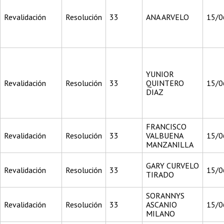
Revalidación
Resolución
33
ANA ARVELO
15/0
YUNIOR
Revalidación
Resolución
33
QUINTERO
15/0
DIAZ
FRANCISCO
Revalidación
Resolución
33
VALBUENA
15/0
MANZANILLA
GARY CURVELO
Revalidación
Resolución
33
15/0
TIRADO
SORANNYS
Revalidación
Resolución
33
ASCANIO
15/0
MILANO