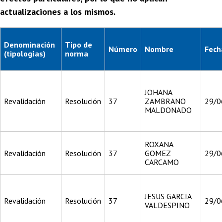
actualizaciones a los mismos.
Denominación
Tipo de
Número
Nombre
Fech
(tipologías)
norma
JOHANA
Revalidación
Resolución
37
ZAMBRANO
29/0
MALDONADO
ROXANA
Revalidación
Resolución
37
GOMEZ
29/0
CARCAMO
JESUS GARCIA
Revalidación
Resolución
37
29/0
VALDESPINO