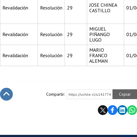
JOSE CHINEA
Revalidación
Resolución
29
01/0
CASTILLO
MIGUEL
Revalidación
Resolución
29
PIÑANGO
01/0
LUGO
MARIO
Revalidación
Resolución
29
FRANCO
01/0
ALEMAN
Compartir:
Copiar
https://uchile.cl/u141774
Subir