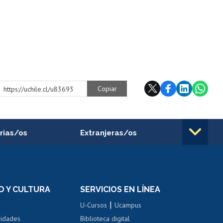
Copiar
https://uchile.cl/u83693
rias/os
Extranjeras/os
rnos de
Revalidación y reconocimiento
n
de títulos
el personal
Postulación al Programa de
Movilidad Estudiantil
D Y CULTURA
SERVICIOS EN LÍNEA
ovilidad interna
Inscripción de asignaturas
|
 de renta
U-Cursos
Ucampus
Cursos de español
 de renta
vidades
Biblioteca digital