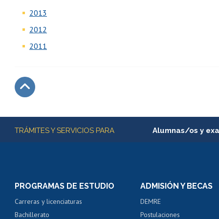
2013
2012
2011
Subir
Más información
TRÁMITES Y SERVICIOS PARA
Alumnas/os y ex
Matrícula en línea
Inscripción y cambio d
Consulta y certificado
PROGRAMAS DE ESTUDIO
ADMISIÓN Y BECAS
Certificado de alumno
Carreras y licenciaturas
DEMRE
Servicio médico y den
Bachillerato
Postulaciones