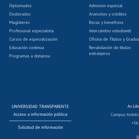
Pago de arancel y cré
Diplomados
Admisión especial
Pago de arancel y cré
Doctorados
Aranceles y créditos
Certificado de títulos 
Magísteres
Becas y beneficios
Profesional especialista
Intercambio estudiantil
Mi Uchile
Ayu
Cursos de especialización
Oficina de Títulos y Grado
Educación continua
Revalidación de títulos
extranjeros
Programas a distancia
UNIVERSIDAD TRANSPARENTE
Av. Li
Acceso a información pública
Campus
:
Andrés
+56
Solicitud de información
S