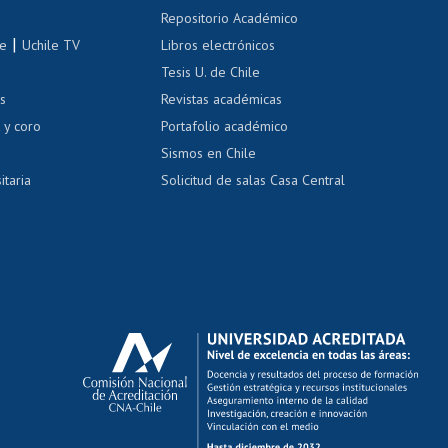
Repositorio Académico
correo uchile
|
le
Uchile TV
Libros electrónicos
nas blancas
Tesis U. de Chile
os
Revistas académicas
, sexual y violencia
Denuncias administrativas
 y coro
Portafolio académico
Sismos en Chile
itaria
Solicitud de salas Casa Central