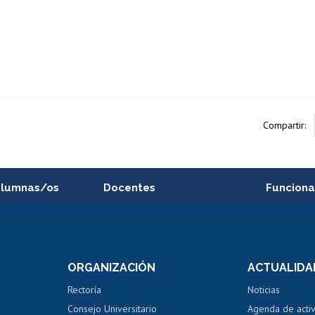
Compartir:
alumnas/os
Docentes
Funciona
Postulación a concursos
Cursos inte
internos de investigación
capacitació
e asignaturas
Consulta a bases de datos
Bienestar d
 de notas
ORGANIZACIÓN
ACTUALIDA
Perfeccionamiento
Portal de m
 regular
Editar Portafolio Académico
Certificado
Rectoría
Noticias
tal
Evaluación docente
Certificado
Consejo Universitario
Agenda de acti