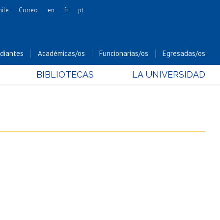
hile
Correo
en
fr
pt
Artes
Cs. Agronómicas
diantes
Académicas/os
Funcionarias/os
Egresadas/os
Cs. Forestales y Conservación
BIBLIOTECAS
LA UNIVERSIDAD
Cs. Sociales
Comunicación e Imagen
Economía y Negocios
Gobierno
Odontología
Estudios Internacionales
Bachillerato
Hospital Clínico