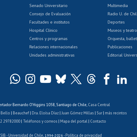
dito alumnos
honorarios
Calificación académica
Senado Universitario
Multimedia
dito exalumnos
Gestión de 
Consejo de Evaluación
Radio U. de Chi
Postulación al AUCAI
y grados
Editar pági
Facultades e institutos
Deportes
Hospital Clínico
Museos y teatr
da tecnológica
Tarjeta TUI
Wifi
Acoso laboral
s
Centros y programas
Orquesta, ballet
Relaciones internacionales
Publicaciones
Unidades administrativas
Editorial Univers
bertador Bernardo O'Higgins 1058, Santiago de Chile,
Casa Central
 Bello
|
Beauchef
|
Dra. Eloísa Díaz
|
Juan Gómez Millas
|
Sur
|
más recintos
 2 29782000
|
Teléfonos y correos
|
Mapa del portal
|
Contacto
ISIB
Universidad de Chile
Política de privacidad
-
, 1994-2026 -