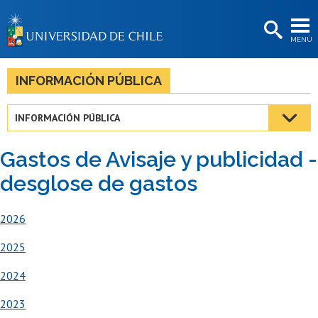
EXTENSIÓN
MENÚ
BIBLIOTECAS
LA UNIVERSIDAD
INFORMACIÓN PÚBLICA
Postulantes
INFORMACIÓN PÚBLICA
Estudiantes
Gastos de Avisaje y publicidad -
Académicas/os
desglose de gastos
Funcionarias/os
2026
Egresadas/os
2025
2024
2023