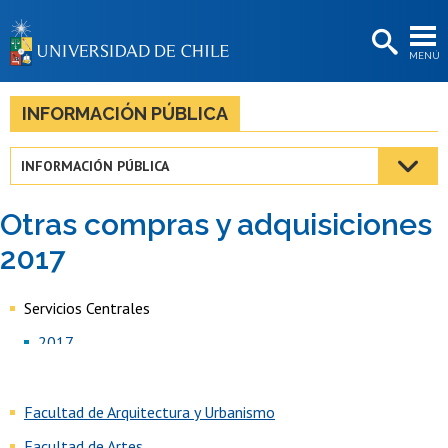
EXTENSIÓN
MENÚ
BIBLIOTECAS
LA UNIVERSIDAD
INFORMACIÓN PÚBLICA
Postulantes
INFORMACIÓN PÚBLICA
Estudiantes
Otras compras y adquisiciones
Académicas/os
2017
Funcionarias/os
Servicios Centrales
Egresadas/os
2017
Facultad de Arquitectura y Urbanismo
Facultad de Artes