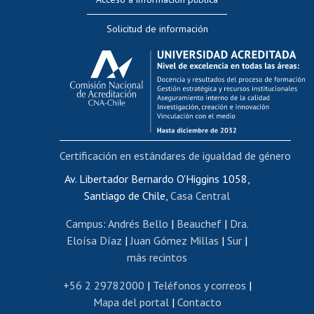
Editar Portafolio Académico
Solicitud de información
Evaluación docente
Calificación académica
Postulación al AUCAI
Funcionarias/os
Cursos internos de capacitación
Bienestar del personal
Certificación en estándares de igualdad de género
Portal de movilidad interna
Certificado de renta
Av. Libertador Bernardo O'Higgins 1058,
Santiago de Chile,
Casa Central
Certificado de renta honorarios
Gestión de correo uchile
Campus
:
Andrés Bello
|
Beauchef
|
Dra.
Editar páginas blancas
Eloísa Díaz
|
Juan Gómez Millas
|
Sur
|
más recintos
Extranjeras/os
Revalidación y reconocimiento de títulos
+56 2 29782000
|
Teléfonos y correos
|
Mapa del portal
|
Contacto
Postulación al Programa de Movilidad Estudiantil