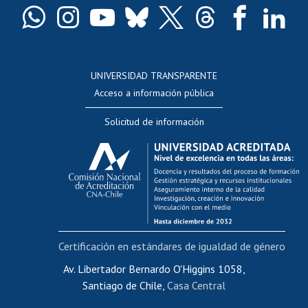
Docentes
Postulación a concursos internos de investigación
Consulta a bases de datos
UNIVERSIDAD TRANSPARENTE
Perfeccionamiento
Acceso a información pública
Editar Portafolio Académico
Solicitud de información
Evaluación docente
Calificación académica
Postulación al AUCAI
Funcionarias/os
Cursos internos de capacitación
Bienestar del personal
Certificación en estándares de igualdad de género
Portal de movilidad interna
Certificado de renta
Av. Libertador Bernardo O'Higgins 1058,
Santiago de Chile,
Casa Central
Certificado de renta honorarios
Gestión de correo uchile