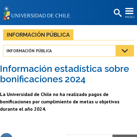
EXTENSIÓN
MENÚ
BIBLIOTECAS
LA UNIVERSIDAD
INFORMACIÓN PÚBLICA
Postulantes
INFORMACIÓN PÚBLICA
Estudiantes
Información estadística sobre
Académicas/os
bonificaciones 2024
Funcionarias/os
La Universidad de Chile no ha realizado pagos de
Egresadas/os
bonificaciones por cumplimiento de metas u objetivos
durante el año 2024.