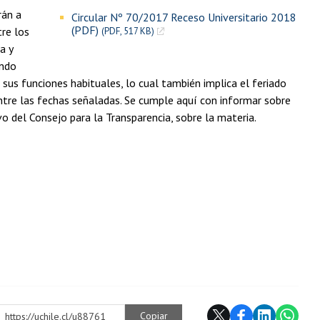
rán a
Circular Nº 70/2017 Receso Universitario 2018
(PDF)
tre los
(PDF, 517 KB)
a y
undo
sus funciones habituales, lo cual también implica el feriado
 entre las fechas señaladas. Se cumple aquí con informar sobre
o del Consejo para la Transparencia, sobre la materia.
Copiar
https://uchile.cl/u88761