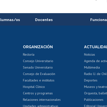
alumnas/os
Docentes
Funciona
Postulación a concursos
Cursos inte
internos de investigación
capacitació
e asignaturas
Consulta a bases de datos
Bienestar d
 de notas
ORGANIZACIÓN
ACTUALIDA
Perfeccionamiento
Portal de m
 regular
Editar Portafolio Académico
Certificado
Rectoría
Noticias
tal
Evaluación docente
Certificado
Consejo Universitario
Agenda de acti
dito alumnos
honorarios
Calificación académica
Senado Universitario
Multimedia
dito exalumnos
Gestión de 
Consejo de Evaluación
Radio U. de Chi
Postulación al AUCAI
y grados
Editar pági
Facultades e institutos
Deportes
Hospital Clínico
Museos y teatr
da tecnológica
Tarjeta TUI
Wifi
Acoso laboral
s
Centros y programas
Orquesta, ballet
Relaciones internacionales
Publicaciones
Unidades administrativas
Editorial Univers