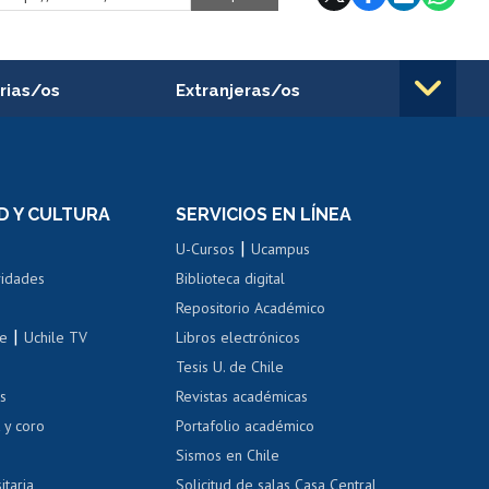
rias/os
Extranjeras/os
rnos de
Revalidación y reconocimiento
n
de títulos
el personal
Postulación al Programa de
Movilidad Estudiantil
D Y CULTURA
SERVICIOS EN LÍNEA
ovilidad interna
Inscripción de asignaturas
|
 de renta
U-Cursos
Ucampus
Cursos de español
 de renta
vidades
Biblioteca digital
Repositorio Académico
correo uchile
|
le
Uchile TV
Libros electrónicos
nas blancas
Tesis U. de Chile
os
Revistas académicas
, sexual y violencia
Denuncias administrativas
 y coro
Portafolio académico
Sismos en Chile
itaria
Solicitud de salas Casa Central