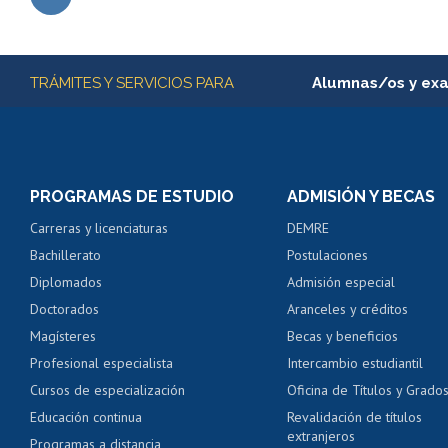
Subir
Más información
TRÁMITES Y SERVICIOS PARA
Alumnas/os y ex
Matrícula en línea
Inscripción y cambio d
Consulta y certificado
PROGRAMAS DE ESTUDIO
ADMISIÓN Y BECAS
Certificado de alumno
Carreras y licenciaturas
DEMRE
Servicio médico y den
Bachillerato
Postulaciones
Pago de arancel y cré
Diplomados
Admisión especial
Pago de arancel y cré
Doctorados
Aranceles y créditos
Certificado de títulos 
Magísteres
Becas y beneficios
Profesional especialista
Intercambio estudiantil
Mi Uchile
Ayu
Cursos de especialización
Oficina de Títulos y Grado
Educación continua
Revalidación de títulos
extranjeros
Programas a distancia