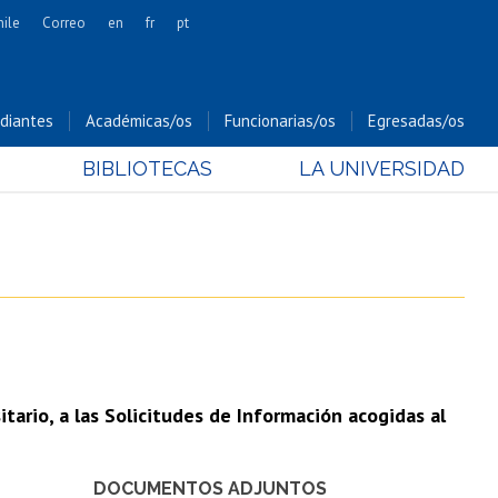
hile
Correo
en
fr
pt
Artes
Cs. Agronómicas
diantes
Académicas/os
Funcionarias/os
Egresadas/os
Cs. Forestales y Conservación
BIBLIOTECAS
LA UNIVERSIDAD
Cs. Sociales
Comunicación e Imagen
Economía y Negocios
Gobierno
Odontología
Estudios Internacionales
Bachillerato
tario, a las Solicitudes de Información acogidas al
Hospital Clínico
DOCUMENTOS ADJUNTOS