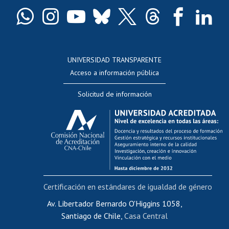
Certificado de títulos y grados
Docentes
Postulación a concursos internos de investigación
Consulta a bases de datos
UNIVERSIDAD TRANSPARENTE
Perfeccionamiento
Acceso a información pública
Editar Portafolio Académico
Solicitud de información
Evaluación docente
Calificación académica
Postulación al AUCAI
Funcionarias/os
Cursos internos de capacitación
Bienestar del personal
Certificación en estándares de igualdad de género
Portal de movilidad interna
Certificado de renta
Av. Libertador Bernardo O'Higgins 1058,
Santiago de Chile,
Casa Central
Certificado de renta honorarios