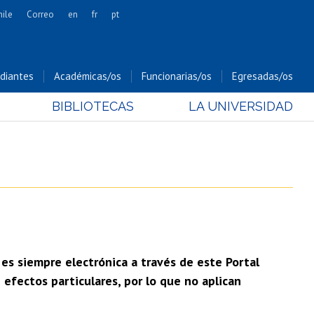
hile
Correo
en
fr
pt
Artes
Cs. Agronómicas
diantes
Académicas/os
Funcionarias/os
Egresadas/os
Cs. Forestales y Conservación
BIBLIOTECAS
LA UNIVERSIDAD
Cs. Sociales
Comunicación e Imagen
Economía y Negocios
Gobierno
Odontología
Estudios Internacionales
Bachillerato
 es siempre electrónica a través de este Portal
Hospital Clínico
efectos particulares, por lo que no aplican