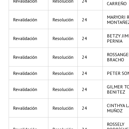
Revalidación
Resolución
24
CARREÑO
MARYORI 
Revalidación
Resolución
24
MONTAÑE
BETZY JI
Revalidación
Resolución
24
PERNIA
ROSSANGEL
Revalidación
Resolución
24
BRACHO
Revalidación
Resolución
24
PETER S
GILMER T
Revalidación
Resolución
24
BENITEZ
CINTHYA 
Revalidación
Resolución
24
MUÑOZ
ROSSELY