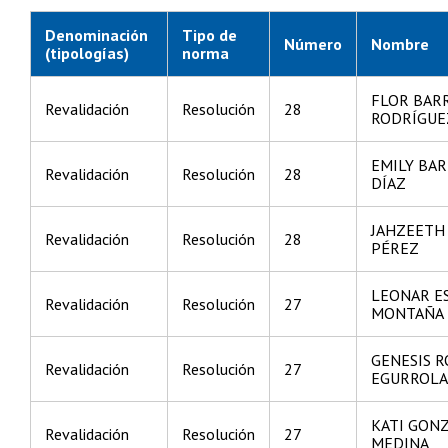
Denominación
Tipo de
Número
Nombre
(tipologías)
norma
FLOR BAR
Revalidación
Resolución
28
RODRÍGUE
EMILY BA
Revalidación
Resolución
28
DÍAZ
JAHZEETH
Revalidación
Resolución
28
PÉREZ
LEONAR E
Revalidación
Resolución
27
MONTAÑA
GENESIS 
Revalidación
Resolución
27
EGURROLA
KATI GON
Revalidación
Resolución
27
MEDINA