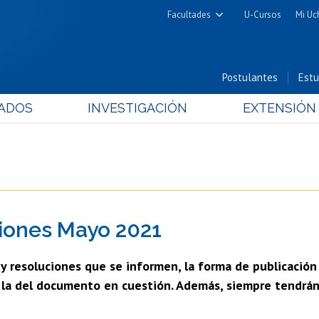
Facultades
U-Cursos
Mi Uc
Arquitectura y Urbanismo
Ciencias
Postulantes
Estu
Cs. Físicas y Matemáticas
ADOS
INVESTIGACIÓN
EXTENSIÓN
Cs. Químicas y Farmacéuticas
Cs. Veterinarias y Pecuarias
Derecho
Filosofía y Humanidades
Medicina
iones Mayo 2021
Estudios Avanzados en Educación
Nutrición y Tecnología de
s y resoluciones que se informen, la forma de publicación
Alimentos
n la del documento en cuestión. Además, siempre tendrán 