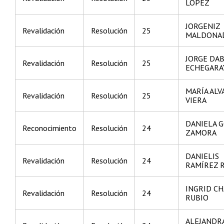
LÓPEZ
JORGENIZ
Revalidación
Resolución
25
MALDONAD
JORGE DA
Revalidación
Resolución
25
ECHEGARA
MARÍA ALV
Revalidación
Resolución
25
VIERA
DANIELA 
Reconocimiento
Resolución
24
ZAMORA
DANIELIS
Revalidación
Resolución
24
RAMÍREZ 
INGRID C
Revalidación
Resolución
24
RUBIO
ALEJANDR