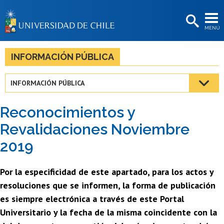
EXTENSIÓN
MENÚ
BIBLIOTECAS
LA UNIVERSIDAD
INFORMACIÓN PÚBLICA
Postulantes
INFORMACIÓN PÚBLICA
Estudiantes
Reconocimientos y
Académicas/os
Revalidaciones Noviembre
Funcionarias/os
2019
Egresadas/os
Por la especificidad de este apartado, para los actos y
resoluciones que se informen, la forma de publicación
es siempre electrónica a través de este Portal
Universitario y la fecha de la misma coincidente con la