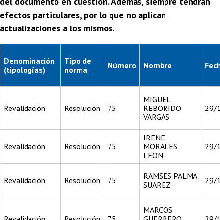
del documento en cuestión. Además, siempre tendrán
efectos particulares, por lo que no aplican
actualizaciones a los mismos.
Denominación
Tipo de
Número
Nombre
Fec
(tipologías)
norma
MIGUEL
Revalidación
Resolución
75
REBORIDO
29/
VARGAS
IRENE
Revalidación
Resolución
75
MORALES
29/
LEON
RAMSES PALMA
Revalidación
Resolución
75
29/
SUAREZ
MARCOS
Revalidación
Resolución
75
GUERRERO
29/