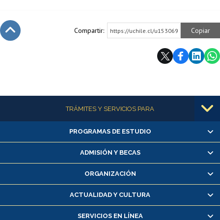
Compartir:
Copiar
https://uchile.cl/u153069
Subir
Más información
TRÁMITES Y SERVICIOS PARA
PROGRAMAS DE ESTUDIO
Alumnas/os y exalumnas/os
Matrícula en línea
ADMISIÓN Y BECAS
Inscripción y cambio de asignaturas
ORGANIZACIÓN
Consulta y certificado de notas
Certificado de alumno regular
ACTUALIDAD Y CULTURA
Servicio médico y dental
SERVICIOS EN LÍNEA
Pago de arancel y crédito alumnos