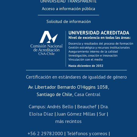
UNIVERSIDAD TRANSPARENTE
Perfeccionamiento
Acceso a información pública
Editar Portafolio Académico
Solicitud de información
Evaluación docente
Calificación académica
Postulación al AUCAI
Funcionarias/os
Cursos internos de capacitación
Bienestar del personal
Certificación en estándares de igualdad de género
Portal de movilidad interna
Certificado de renta
Av. Libertador Bernardo O'Higgins 1058,
Santiago de Chile,
Casa Central
Certificado de renta honorarios
Gestión de correo uchile
Campus
:
Andrés Bello
|
Beauchef
|
Dra.
Editar páginas blancas
Eloísa Díaz
|
Juan Gómez Millas
|
Sur
|
más recintos
Extranjeras/os
Revalidación y reconocimiento de títulos
+56 2 29782000
|
Teléfonos y correos
|