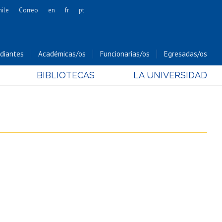
hile
Correo
en
fr
pt
Artes
Cs. Agronómicas
diantes
Académicas/os
Funcionarias/os
Egresadas/os
Cs. Forestales y Conservación
BIBLIOTECAS
LA UNIVERSIDAD
Cs. Sociales
Comunicación e Imagen
Economía y Negocios
Gobierno
Odontología
Estudios Internacionales
Bachillerato
Hospital Clínico