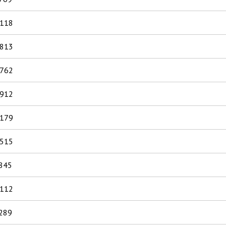
.118
.813
.762
.912
.179
.515
845
.112
289