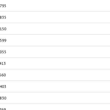
.795
.835
.150
.599
.055
413
560
.403
.830
769