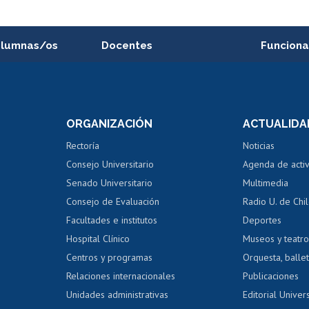
alumnas/os
Docentes
Funciona
Postulación a concursos
Cursos inte
internos de investigación
capacitació
e asignaturas
Consulta a bases de datos
Bienestar d
 de notas
ORGANIZACIÓN
ACTUALIDA
Perfeccionamiento
Portal de m
 regular
Editar Portafolio Académico
Certificado
Rectoría
Noticias
tal
Evaluación docente
Certificado
Consejo Universitario
Agenda de acti
dito alumnos
honorarios
Calificación académica
Senado Universitario
Multimedia
dito exalumnos
Gestión de 
Consejo de Evaluación
Radio U. de Chi
Postulación al AUCAI
y grados
Editar pági
Facultades e institutos
Deportes
Hospital Clínico
Museos y teatr
da tecnológica
Tarjeta TUI
Wifi
Acoso laboral
s
Centros y programas
Orquesta, ballet
Relaciones internacionales
Publicaciones
Unidades administrativas
Editorial Univers