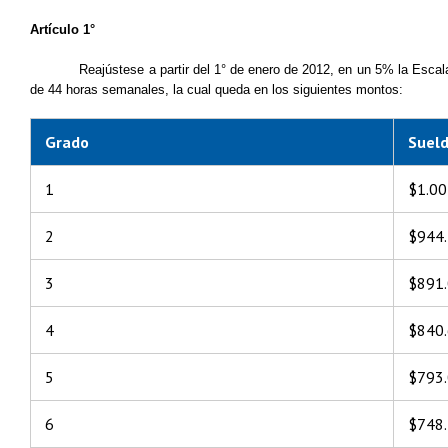
Artículo 1°
Reajústese a partir del 1° de enero de 2012, en un 5% la Escal
de 44 horas semanales, la cual queda en los siguientes montos:
Grado
Suel
1
$1.00
2
$944
3
$891
4
$840
5
$793
6
$748