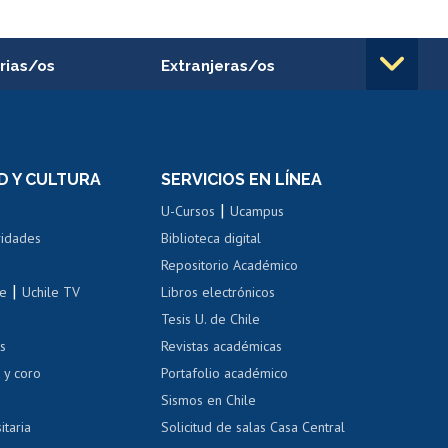
rias/os
Extranjeras/os
rnos de
Revalidación y reconocimiento
n
de títulos
el personal
Postulación al Programa de
Movilidad Estudiantil
D Y CULTURA
SERVICIOS EN LÍNEA
ovilidad interna
Inscripción de asignaturas
|
 de renta
U-Cursos
Ucampus
Cursos de español
 de renta
vidades
Biblioteca digital
Repositorio Académico
correo uchile
|
le
Uchile TV
Libros electrónicos
nas blancas
Tesis U. de Chile
os
Revistas académicas
, sexual y violencia
Denuncias administrativas
 y coro
Portafolio académico
Sismos en Chile
itaria
Solicitud de salas Casa Central