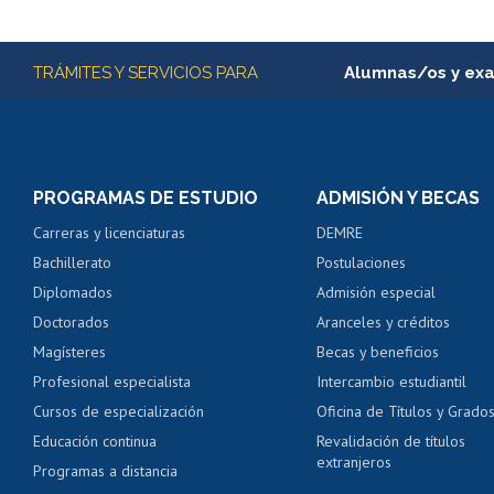
Subir
Más información
TRÁMITES Y SERVICIOS PARA
Alumnas/os y ex
Matrícula en línea
Inscripción y cambio d
Consulta y certificado
PROGRAMAS DE ESTUDIO
ADMISIÓN Y BECAS
Certificado de alumno
Carreras y licenciaturas
DEMRE
Servicio médico y den
Bachillerato
Postulaciones
Pago de arancel y cré
Diplomados
Admisión especial
Pago de arancel y cré
Doctorados
Aranceles y créditos
Certificado de títulos 
Magísteres
Becas y beneficios
Profesional especialista
Intercambio estudiantil
Mi Uchile
Ayu
Cursos de especialización
Oficina de Títulos y Grado
Educación continua
Revalidación de títulos
extranjeros
Programas a distancia