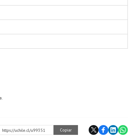
e.
Copiar
https://uchile.cl/u99351