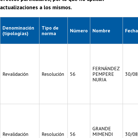
actualizaciones a los mismos.
Denominación
Tipo de
Número
Nombre
Fecha
(tipologías)
norma
FERNÁNDEZ
Revalidación
Resolución
56
PEMPERE
30/0
NURIA
GRANDE
Revalidación
Resolución
56
MIMENDI
30/0