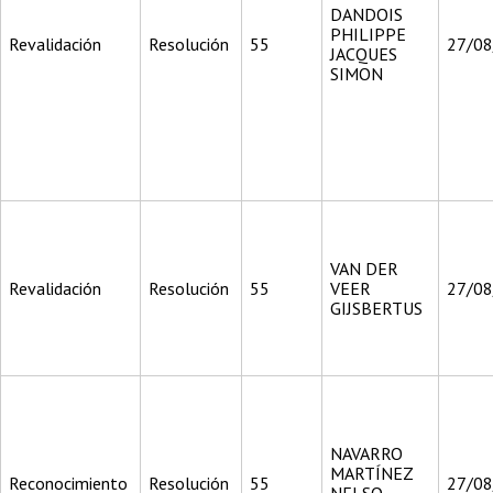
DANDOIS
PHILIPPE
Revalidación
Resolución
55
27/0
JACQUES
SIMON
VAN DER
Revalidación
Resolución
55
VEER
27/0
GIJSBERTUS
NAVARRO
MARTÍNEZ
Reconocimiento
Resolución
55
27/0