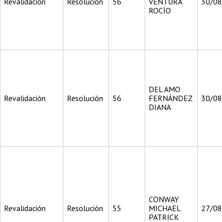
Revalidación
Resolución
56
VENTURA
30/0
ROCÍO
DEL AMO
Revalidación
Resolución
56
FERNÁNDEZ
30/0
DIANA
CONWAY
Revalidación
Resolución
55
MICHAEL
27/0
PATRICK