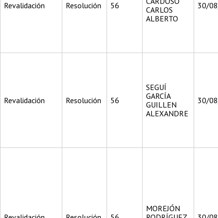
CARDOSO
Revalidación
Resolución
56
30/0
CARLOS
ALBERTO
SEGUÍ
GARCÍA
Revalidación
Resolución
56
30/0
GUILLEN
ALEXANDRE
MOREJÓN
Revalidación
Resolución
56
RODRÍGUEZ
30/0