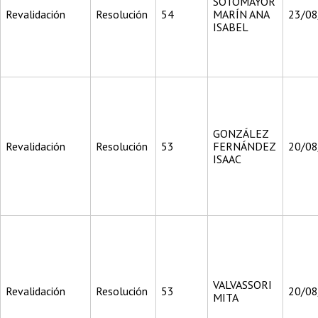
SOTOMAYOR
Revalidación
Resolución
54
MARÍN ANA
23/0
ISABEL
GONZÁLEZ
Revalidación
Resolución
53
FERNÁNDEZ
20/0
ISAAC
VALVASSORI
Revalidación
Resolución
53
20/0
MITA