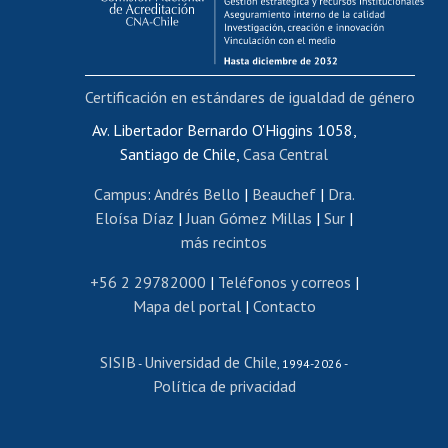
Funcionarias/os
Cursos internos de capacitación
Bienestar del personal
Certificación en estándares de igualdad de género
Portal de movilidad interna
Certificado de renta
Av. Libertador Bernardo O'Higgins 1058,
Santiago de Chile,
Casa Central
Certificado de renta honorarios
Gestión de correo uchile
Campus
:
Andrés Bello
|
Beauchef
|
Dra.
Editar páginas blancas
Eloísa Díaz
|
Juan Gómez Millas
|
Sur
|
más recintos
Extranjeras/os
Revalidación y reconocimiento de títulos
+56 2 29782000
|
Teléfonos y correos
|
Mapa del portal
|
Contacto
Postulación al Programa de Movilidad Estudiantil
Inscripción de asignaturas
SISIB
Universidad de Chile
Cursos de español
-
, 1994-2026 -
Política de privacidad
Mi Uchile
Ayuda tecnológica
Tarjeta TUI
Wifi