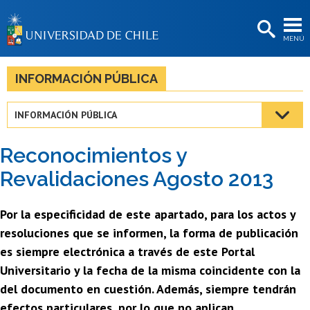
EXTENSIÓN
MENÚ
BIBLIOTECAS
LA UNIVERSIDAD
INFORMACIÓN PÚBLICA
Postulantes
INFORMACIÓN PÚBLICA
Estudiantes
Reconocimientos y
Académicas/os
Revalidaciones Agosto 2013
Funcionarias/os
Por la especificidad de este apartado, para los actos y
Egresadas/os
resoluciones que se informen, la forma de publicación
es siempre electrónica a través de este Portal
Universitario y la fecha de la misma coincidente con la
del documento en cuestión. Además, siempre tendrán
efectos particulares, por lo que no aplican