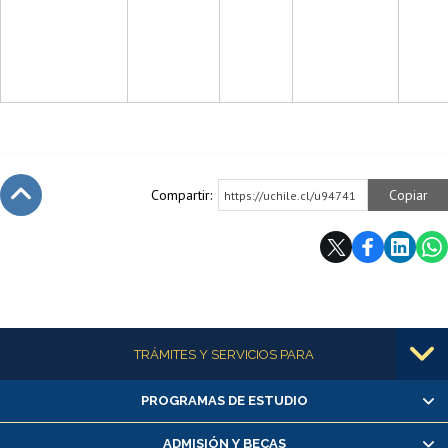
Compartir:
Copiar
https://uchile.cl/u94741
Subir
Más información
TRÁMITES Y SERVICIOS PARA
PROGRAMAS DE ESTUDIO
Alumnas/os y exalumnas/os
Matrícula en línea
ADMISIÓN Y BECAS