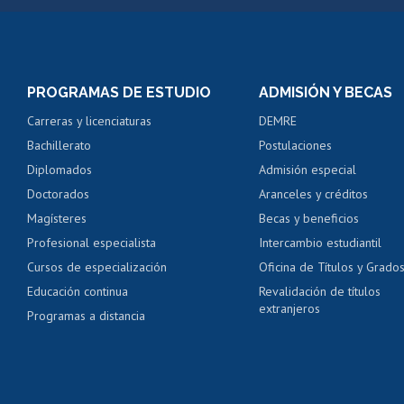
Matrícula en línea
Inscripción y cambio d
Consulta y certificado
PROGRAMAS DE ESTUDIO
ADMISIÓN Y BECAS
Certificado de alumno
Carreras y licenciaturas
DEMRE
Servicio médico y den
Bachillerato
Postulaciones
Pago de arancel y cré
Diplomados
Admisión especial
Pago de arancel y cré
Doctorados
Aranceles y créditos
Certificado de títulos 
Magísteres
Becas y beneficios
Profesional especialista
Intercambio estudiantil
Mi Uchile
Ayu
Cursos de especialización
Oficina de Títulos y Grado
Educación continua
Revalidación de títulos
extranjeros
Programas a distancia