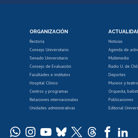
Postulación a concursos
Cursos inte
internos de investigación
capacitació
e asignaturas
Consulta a bases de datos
Bienestar d
 de notas
ORGANIZACIÓN
ACTUALIDA
Perfeccionamiento
Portal de m
 regular
Editar Portafolio Académico
Certificado
Rectoría
Noticias
tal
Evaluación docente
Certificado
Consejo Universitario
Agenda de acti
dito alumnos
honorarios
Calificación académica
Senado Universitario
Multimedia
dito exalumnos
Gestión de 
Consejo de Evaluación
Radio U. de Chi
Postulación al AUCAI
y grados
Editar pági
Facultades e institutos
Deportes
Hospital Clínico
Museos y teatr
da tecnológica
Tarjeta TUI
Wifi
Acoso laboral
s
Centros y programas
Orquesta, ballet
Relaciones internacionales
Publicaciones
Unidades administrativas
Editorial Univers