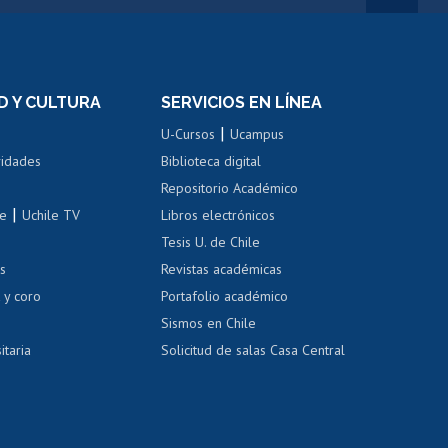
rnos de
Revalidación y reconocimiento
n
de títulos
el personal
Postulación al Programa de
Movilidad Estudiantil
D Y CULTURA
SERVICIOS EN LÍNEA
ovilidad interna
Inscripción de asignaturas
|
 de renta
U-Cursos
Ucampus
Cursos de español
 de renta
vidades
Biblioteca digital
Repositorio Académico
correo uchile
|
le
Uchile TV
Libros electrónicos
nas blancas
Tesis U. de Chile
os
Revistas académicas
, sexual y violencia
Denuncias administrativas
 y coro
Portafolio académico
Sismos en Chile
itaria
Solicitud de salas Casa Central