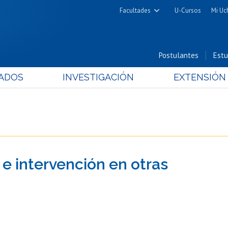
Facultades
U-Cursos
Mi Uc
Arquitectura y Urbanismo
Ciencias
Postulantes
Estu
Cs. Físicas y Matemáticas
ADOS
INVESTIGACIÓN
EXTENSIÓN
Cs. Químicas y Farmacéuticas
Cs. Veterinarias y Pecuarias
Derecho
Filosofía y Humanidades
Medicina
 e intervención en otras
Estudios Avanzados en Educación
Nutrición y Tecnología de
Alimentos