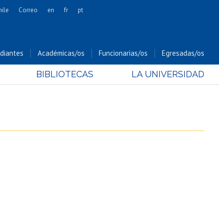
hile
Correo
en
fr
pt
Artes
Cs. Agronómicas
diantes
Académicas/os
Funcionarias/os
Egresadas/os
Cs. Forestales y Conservación
BIBLIOTECAS
LA UNIVERSIDAD
Cs. Sociales
Comunicación e Imagen
Economía y Negocios
Gobierno
Odontología
Estudios Internacionales
Bachillerato
Hospital Clínico