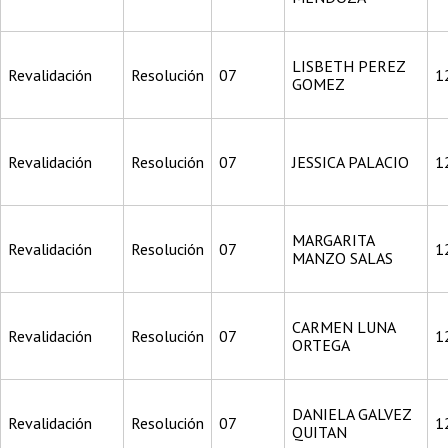
LISBETH PEREZ
Revalidación
Resolución
07
1
GOMEZ
Revalidación
Resolución
07
JESSICA PALACIO
1
MARGARITA
Revalidación
Resolución
07
1
MANZO SALAS
CARMEN LUNA
Revalidación
Resolución
07
1
ORTEGA
DANIELA GALVEZ
Revalidación
Resolución
07
1
QUITAN