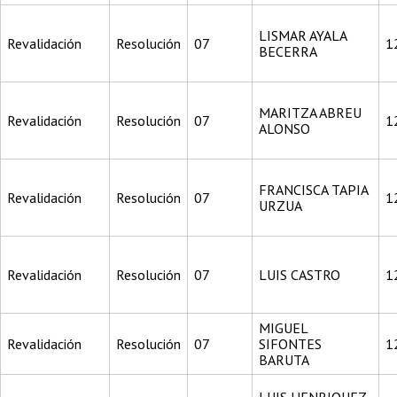
LISMAR AYALA
Revalidación
Resolución
07
1
BECERRA
MARITZA ABREU
Revalidación
Resolución
07
1
ALONSO
FRANCISCA TAPIA
Revalidación
Resolución
07
1
URZUA
Revalidación
Resolución
07
LUIS CASTRO
1
MIGUEL
Revalidación
Resolución
07
SIFONTES
1
BARUTA