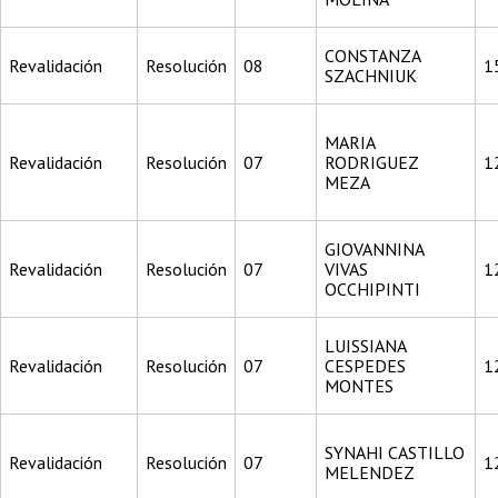
CONSTANZA
Revalidación
Resolución
08
1
SZACHNIUK
MARIA
Revalidación
Resolución
07
RODRIGUEZ
1
MEZA
GIOVANNINA
Revalidación
Resolución
07
VIVAS
1
OCCHIPINTI
LUISSIANA
Revalidación
Resolución
07
CESPEDES
1
MONTES
SYNAHI CASTILLO
Revalidación
Resolución
07
1
MELENDEZ