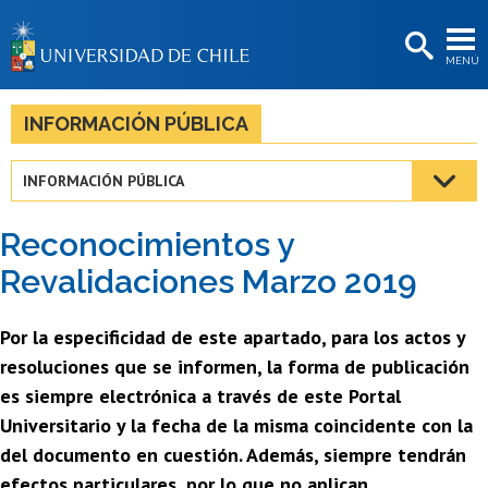
EXTENSIÓN
MENÚ
BIBLIOTECAS
LA UNIVERSIDAD
INFORMACIÓN PÚBLICA
Postulantes
INFORMACIÓN PÚBLICA
Estudiantes
Reconocimientos y
Académicas/os
Revalidaciones Marzo 2019
Funcionarias/os
Por la especificidad de este apartado, para los actos y
Egresadas/os
resoluciones que se informen, la forma de publicación
es siempre electrónica a través de este Portal
Universitario y la fecha de la misma coincidente con la
del documento en cuestión. Además, siempre tendrán
efectos particulares, por lo que no aplican