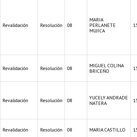
MARIA
Revalidación
Resolución
08
PERLANETE
1
MUJICA
MIGUEL COLINA
Revalidación
Resolución
08
1
BRICEÑO
YUCELY ANDRADE
Revalidación
Resolución
08
1
NATERA
Revalidación
Resolución
08
MARIA CASTILLO
1