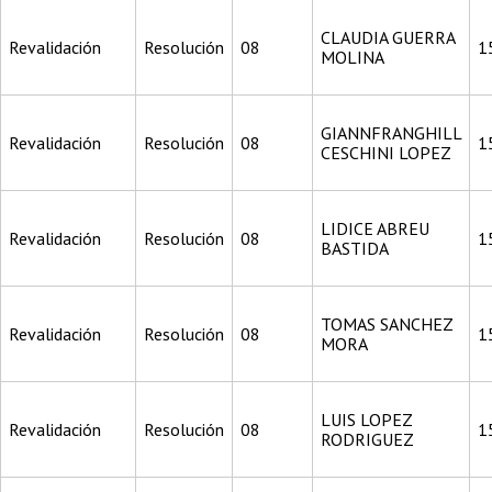
CLAUDIA GUERRA
Revalidación
Resolución
08
1
MOLINA
GIANNFRANGHILL
Revalidación
Resolución
08
1
CESCHINI LOPEZ
LIDICE ABREU
Revalidación
Resolución
08
1
BASTIDA
TOMAS SANCHEZ
Revalidación
Resolución
08
1
MORA
LUIS LOPEZ
Revalidación
Resolución
08
1
RODRIGUEZ