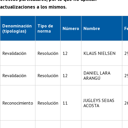
actualizaciones a los mismos.
Denominación
Tipo de
Número
Nombre
F
(tipologías)
norma
Revalidación
Resolución
12
KLAUS NIELSEN
2
DANIEL LARA
Revalidación
Resolución
12
2
ARANGÚ
JUGLEYS SEIJAS
Reconocimiento
Resolución
11
2
ACOSTA