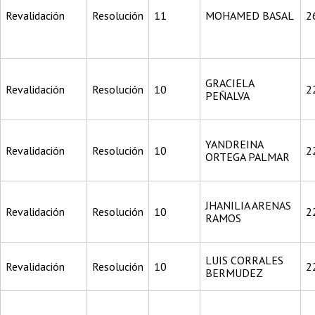
Revalidación
Resolución
11
MOHAMED BASAL
2
GRACIELA
Revalidación
Resolución
10
2
PEÑALVA
YANDREINA
Revalidación
Resolución
10
2
ORTEGA PALMAR
JHANILIA ARENAS
Revalidación
Resolución
10
2
RAMOS
LUIS CORRALES
Revalidación
Resolución
10
2
BERMUDEZ