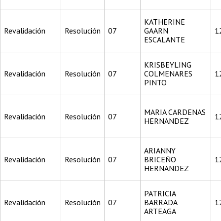
KATHERINE
Revalidación
Resolución
07
GAARN
1
ESCALANTE
KRISBEYLING
Revalidación
Resolución
07
COLMENARES
1
PINTO
MARIA CARDENAS
Revalidación
Resolución
07
1
HERNANDEZ
ARIANNY
Revalidación
Resolución
07
BRICEÑO
1
HERNANDEZ
PATRICIA
Revalidación
Resolución
07
BARRADA
1
ARTEAGA