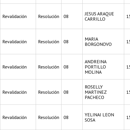
JESUS ARAQUE
Revalidación
Resolución
08
1
CARRILLO
MARIA
Revalidación
Resolución
08
1
BORGONOVO
ANDREINA
Revalidación
Resolución
08
PORTILLO
1
MOLINA
ROSELLY
Revalidación
Resolución
08
MARTINEZ
1
PACHECO
YELINAI LEON
Revalidación
Resolución
08
1
SOSA