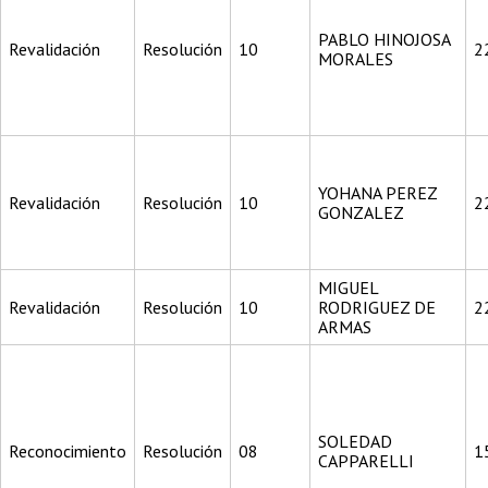
PABLO HINOJOSA
Revalidación
Resolución
10
2
MORALES
YOHANA PEREZ
Revalidación
Resolución
10
2
GONZALEZ
MIGUEL
Revalidación
Resolución
10
RODRIGUEZ DE
2
ARMAS
SOLEDAD
Reconocimiento
Resolución
08
1
CAPPARELLI