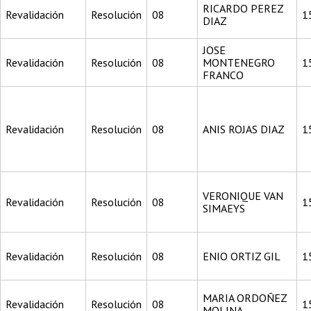
RICARDO PEREZ
Revalidación
Resolución
08
1
DIAZ
JOSE
Revalidación
Resolución
08
MONTENEGRO
1
FRANCO
Revalidación
Resolución
08
ANIS ROJAS DIAZ
1
VERONIQUE VAN
Revalidación
Resolución
08
1
SIMAEYS
Revalidación
Resolución
08
ENIO ORTIZ GIL
1
MARIA ORDOÑEZ
Revalidación
Resolución
08
1
MOLINA