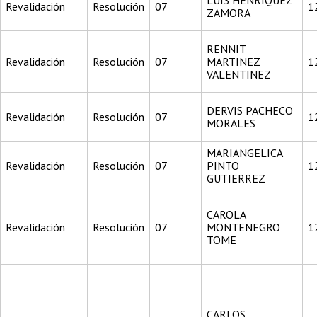
LUIS HENRIQUEZ
Revalidación
Resolución
07
1
ZAMORA
RENNIT
Revalidación
Resolución
07
MARTINEZ
1
VALENTINEZ
DERVIS PACHECO
Revalidación
Resolución
07
1
MORALES
MARIANGELICA
Revalidación
Resolución
07
PINTO
1
GUTIERREZ
CAROLA
Revalidación
Resolución
07
MONTENEGRO
1
TOME
CARLOS