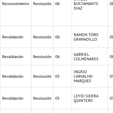
Reconocimiento
Resolución
06
BUSTAMANTE
0
DIAZ
RAMON TORO
Revalidación
Resolución
06
0
GRANADILLO
GABRIEL
Revalidación
Resolución
06
0
COLMENARES
INGRID
Revalidación
Resolución
05
CARVALHO
0
MARQUES
LEYDI SIERRA
Revalidación
Resolución
05
0
QUINTERO