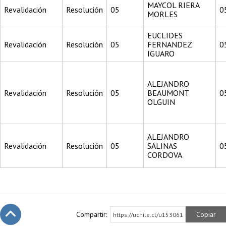
MAYCOL RIERA
Revalidación
Resolución
05
0
MORLES
EUCLIDES
Revalidación
Resolución
05
FERNANDEZ
0
IGUARO
ALEJANDRO
Revalidación
Resolución
05
BEAUMONT
0
OLGUIN
ALEJANDRO
Revalidación
Resolución
05
SALINAS
0
CORDOVA
Compartir:
Copiar
https://uchile.cl/u153061