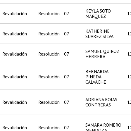
KEYLA SOTO
Revalidación
Resolución
07
1
MARQUEZ
KATHERINE
Revalidación
Resolución
07
1
SUAREZ SILVA
SAMUEL QUIROZ
Revalidación
Resolución
07
1
HERRERA
BERNARDA
Revalidación
Resolución
07
PINEDA
1
CALVACHE
ADRIANA ROJAS
Revalidación
Resolución
07
1
CONTRERAS
SAMARA ROMERO
Revalidación
Resolución
07
1
MENDOZA