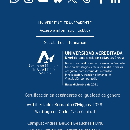
Docentes
Postulación a concursos internos de investigación
Consulta a bases de datos
UNIVERSIDAD TRANSPARENTE
Perfeccionamiento
Acceso a información pública
Editar Portafolio Académico
Solicitud de información
Evaluación docente
Calificación académica
Postulación al AUCAI
Funcionarias/os
Cursos internos de capacitación
Bienestar del personal
Certificación en estándares de igualdad de género
Portal de movilidad interna
Certificado de renta
Av. Libertador Bernardo O'Higgins 1058,
Santiago de Chile,
Casa Central
Certificado de renta honorarios
Gestión de correo uchile
Campus
:
Andrés Bello
|
Beauchef
|
Dra.
Editar páginas blancas