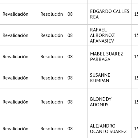
EDGARDO CALLES
Revalidación
Resolución
08
1
REA
RAFAEL
Revalidación
Resolución
08
ALBORNOZ
1
AFANASIEV
MABEL SUAREZ
Revalidación
Resolución
08
1
PARRAGA
SUSANNE
Revalidación
Resolución
08
1
KUMPAN
BLONDDY
Revalidación
Resolución
08
1
ADONUS
ALEJANDRO
Revalidación
Resolución
08
1
OCANTO SUAREZ