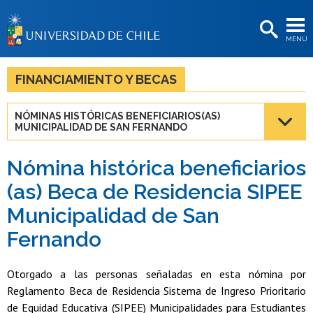
EXTENSIÓN
MENÚ
BIBLIOTECAS
LA UNIVERSIDAD
FINANCIAMIENTO Y BECAS
Postulantes
NÓMINAS HISTÓRICAS BENEFICIARIOS(AS)
MUNICIPALIDAD DE SAN FERNANDO
Estudiantes
Académicas/os
Nómina histórica beneficiarios
(as) Beca de Residencia SIPEE
Funcionarias/os
Municipalidad de San
Egresadas/os
Fernando
Otorgado a las personas señaladas en esta nómina por
Reglamento Beca de Residencia Sistema de Ingreso Prioritario
de Equidad Educativa (SIPEE) Municipalidades para Estudiantes