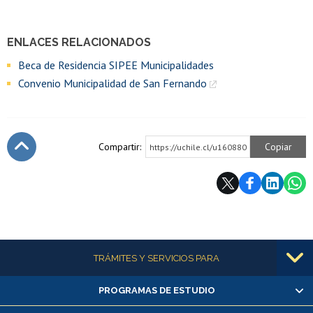
ENLACES RELACIONADOS
Beca de Residencia SIPEE Municipalidades
Convenio Municipalidad de San Fernando
Compartir:
Copiar
https://uchile.cl/u160880
Subir
Más información
TRÁMITES Y SERVICIOS PARA
PROGRAMAS DE ESTUDIO
Alumnas/os y exalumnas/os