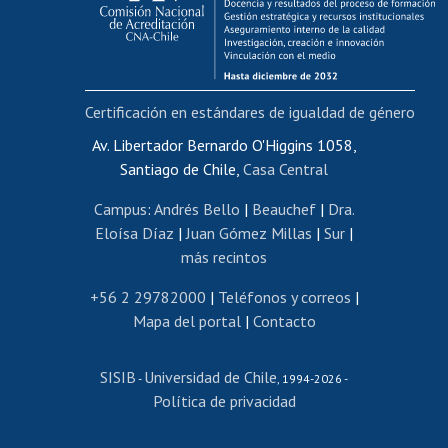
Funcionarias/os
Cursos internos de capacitación
Bienestar del personal
Certificación en estándares de igualdad de género
Portal de movilidad interna
Certificado de renta
Av. Libertador Bernardo O'Higgins 1058,
Santiago de Chile,
Casa Central
Certificado de renta honorarios
Gestión de correo uchile
Campus
:
Andrés Bello
|
Beauchef
|
Dra.
Editar páginas blancas
Eloísa Díaz
|
Juan Gómez Millas
|
Sur
|
más recintos
Extranjeras/os
Revalidación y reconocimiento de títulos
+56 2 29782000
|
Teléfonos y correos
|
Mapa del portal
|
Contacto
Postulación al Programa de Movilidad Estudiantil
Inscripción de asignaturas
SISIB
Universidad de Chile
Cursos de español
-
, 1994-2026 -
Política de privacidad
Mi Uchile
Ayuda tecnológica
Tarjeta TUI
Wifi