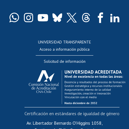
Pago de arancel y crédito exalumnos
Certificado de títulos y grados
Docentes
Postulación a concursos internos de investigación
Consulta a bases de datos
UNIVERSIDAD TRANSPARENTE
Perfeccionamiento
Acceso a información pública
Editar Portafolio Académico
Solicitud de información
Evaluación docente
Calificación académica
Postulación al AUCAI
Funcionarias/os
Cursos internos de capacitación
Bienestar del personal
Certificación en estándares de igualdad de género
Portal de movilidad interna
Certificado de renta
Av. Libertador Bernardo O'Higgins 1058,