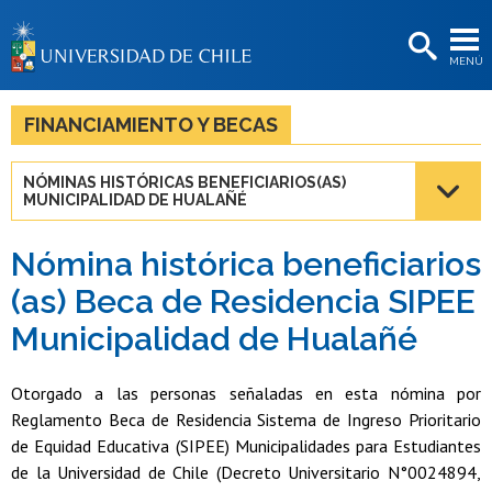
EXTENSIÓN
MENÚ
BIBLIOTECAS
LA UNIVERSIDAD
FINANCIAMIENTO Y BECAS
Postulantes
NÓMINAS HISTÓRICAS BENEFICIARIOS(AS)
MUNICIPALIDAD DE HUALAÑÉ
Estudiantes
Académicas/os
Nómina histórica beneficiarios
(as) Beca de Residencia SIPEE
Funcionarias/os
Municipalidad de Hualañé
Egresadas/os
Otorgado a las personas señaladas en esta nómina por
Reglamento Beca de Residencia Sistema de Ingreso Prioritario
de Equidad Educativa (SIPEE) Municipalidades para Estudiantes
de la Universidad de Chile (Decreto Universitario N°0024894,