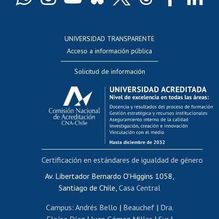
Docentes
Postulación a concursos internos de investigación
Consulta a bases de datos
UNIVERSIDAD TRANSPARENTE
Perfeccionamiento
Acceso a información pública
Editar Portafolio Académico
Solicitud de información
Evaluación docente
Calificación académica
Postulación al AUCAI
Funcionarias/os
Cursos internos de capacitación
Bienestar del personal
Certificación en estándares de igualdad de género
Portal de movilidad interna
Certificado de renta
Av. Libertador Bernardo O'Higgins 1058,
Santiago de Chile,
Casa Central
Certificado de renta honorarios
Gestión de correo uchile
Campus
:
Andrés Bello
|
Beauchef
|
Dra.
Editar páginas blancas