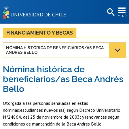
EXTENSIÓN
MENÚ
BIBLIOTECAS
LA UNIVERSIDAD
FINANCIAMIENTO Y BECAS
Postulantes
NÓMINA HISTÓRICA DE BENEFICIARIOS/AS BECA
ANDRÉS BELLO
Estudiantes
Académicas/os
Nómina histórica de
beneficiarios/as Beca Andrés
Funcionarias/os
Bello
Egresadas/os
Otorgada a las personas señaladas en estas
nóminas;estudiantes nuevos (as) según Decreto Universitario
N°24864, del 25 de noviembre de 2003; y renovantes según
condiciones de mantención de la Beca Andrés Bello.