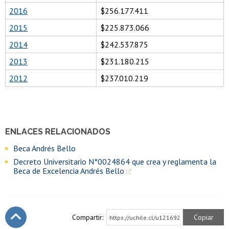
2016
$256.177.411
2015
$225.873.066
2014
$242.537.875
2013
$231.180.215
2012
$237.010.219
ENLACES RELACIONADOS
Beca Andrés Bello
Decreto Universitario N°0024864 que crea y reglamenta la
Beca de Excelencia Andrés Bello
Compartir:
Copiar
https://uchile.cl/u121692