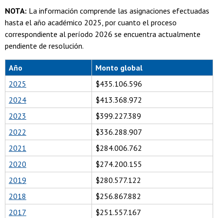
NOTA:
La información comprende las asignaciones efectuadas
hasta el año académico 2025, por cuanto el proceso
correspondiente al período 2026 se encuentra actualmente
pendiente de resolución.
Año
Monto global
2025
$435.106.596
2024
$413.368.972
2023
$399.227.389
2022
$336.288.907
2021
$284.006.762
2020
$274.200.155
2019
$280.577.122
2018
$256.867.882
2017
$251.557.167