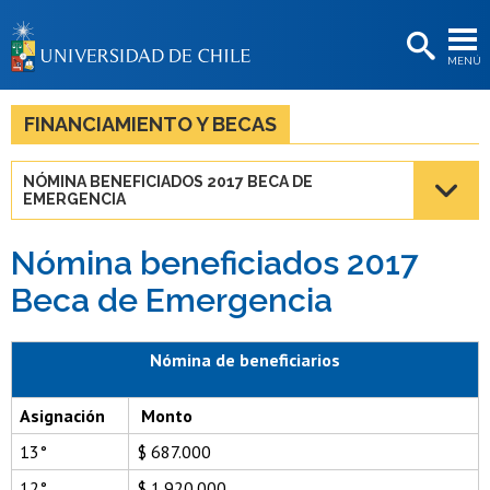
EXTENSIÓN
MENÚ
BIBLIOTECAS
LA UNIVERSIDAD
FINANCIAMIENTO Y BECAS
Postulantes
NÓMINA BENEFICIADOS 2017 BECA DE
EMERGENCIA
Estudiantes
Académicas/os
Nómina beneficiados 2017
Beca de Emergencia
Funcionarias/os
Egresadas/os
Nómina de beneficiarios
Asignación
Monto
13°
$ 687.000
12°
$ 1.920.000