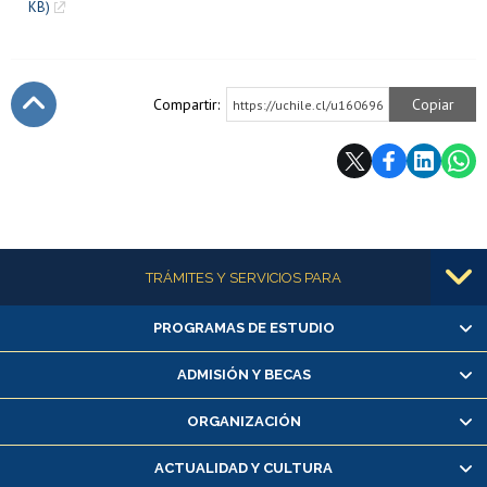
KB)
Compartir:
Copiar
https://uchile.cl/u160696
Subir
Más información
TRÁMITES Y SERVICIOS PARA
PROGRAMAS DE ESTUDIO
Alumnas/os y exalumnas/os
Matrícula en línea
ADMISIÓN Y BECAS
Inscripción y cambio de asignaturas
ORGANIZACIÓN
Consulta y certificado de notas
Certificado de alumno regular
ACTUALIDAD Y CULTURA