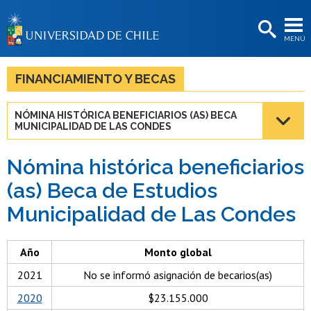
EXTENSIÓN
MENÚ
BIBLIOTECAS
LA UNIVERSIDAD
FINANCIAMIENTO Y BECAS
Postulantes
NÓMINA HISTÓRICA BENEFICIARIOS (AS) BECA
MUNICIPALIDAD DE LAS CONDES
Estudiantes
Académicas/os
Nómina histórica beneficiarios
(as) Beca de Estudios
Funcionarias/os
Municipalidad de Las Condes
Egresadas/os
Año
Monto global
2021
No se informó asignación de becarios(as)
2020
$23.155.000