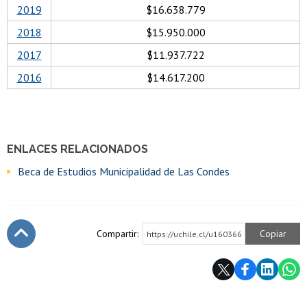
2019
$16.638.779
2018
$15.950.000
2017
$11.937.722
2016
$14.617.200
ENLACES RELACIONADOS
Beca de Estudios Municipalidad de Las Condes
Compartir:
Copiar
https://uchile.cl/u160366
Subir