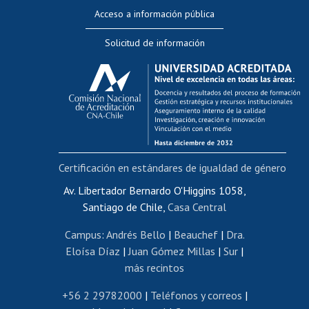
Perfeccionamiento
Acceso a información pública
Editar Portafolio Académico
Solicitud de información
Evaluación docente
Calificación académica
Postulación al AUCAI
Funcionarias/os
Cursos internos de capacitación
Bienestar del personal
Certificación en estándares de igualdad de género
Portal de movilidad interna
Certificado de renta
Av. Libertador Bernardo O'Higgins 1058,
Santiago de Chile,
Casa Central
Certificado de renta honorarios
Gestión de correo uchile
Campus
:
Andrés Bello
|
Beauchef
|
Dra.
Editar páginas blancas
Eloísa Díaz
|
Juan Gómez Millas
|
Sur
|
más recintos
Extranjeras/os
Revalidación y reconocimiento de títulos
+56 2 29782000
|
Teléfonos y correos
|