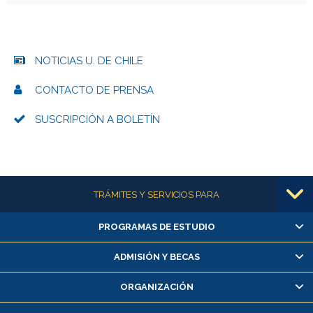
NOTICIAS U. DE CHILE
CONTACTO DE PRENSA
SUSCRIPCIÓN A BOLETÍN
Más información
TRÁMITES Y SERVICIOS PARA
PROGRAMAS DE ESTUDIO
Alumnas/os y exalumnas/os
Matrícula en línea
ADMISIÓN Y BECAS
Inscripción y cambio de asignaturas
ORGANIZACIÓN
Consulta y certificado de notas
Certificado de alumno regular