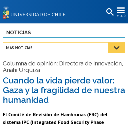
EXTENSIÓN
MENÚ
BIBLIOTECAS
LA UNIVERSIDAD
NOTICIAS
Postulantes
MÁS NOTICIAS
Estudiantes
Columna de opinión: Directora de Innovación,
Académicas/os
Anahí Urquiza
Funcionarias/os
Cuando la vida pierde valor:
Gaza y la fragilidad de nuestra
Egresadas/os
humanidad
El Comité de Revisión de Hambrunas (FRC) del
sistema IPC (Integrated Food Security Phase