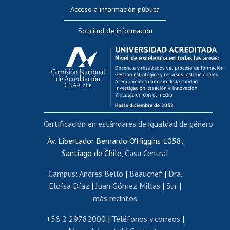
Perfeccionamiento
Acceso a información pública
Editar Portafolio Académico
Solicitud de información
Evaluación docente
Calificación académica
Postulación al AUCAI
Funcionarias/os
Cursos internos de capacitación
Bienestar del personal
Certificación en estándares de igualdad de género
Portal de movilidad interna
Certificado de renta
Av. Libertador Bernardo O'Higgins 1058,
Santiago de Chile,
Casa Central
Certificado de renta honorarios
Gestión de correo uchile
Campus
:
Andrés Bello
|
Beauchef
|
Dra.
Editar páginas blancas
Eloísa Díaz
|
Juan Gómez Millas
|
Sur
|
más recintos
Extranjeras/os
Revalidación y reconocimiento de títulos
+56 2 29782000
|
Teléfonos y correos
|