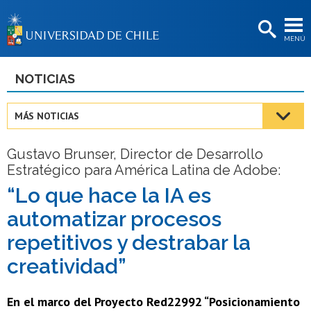
EXTENSIÓN
MENÚ
BIBLIOTECAS
LA UNIVERSIDAD
NOTICIAS
Postulantes
MÁS NOTICIAS
Estudiantes
Gustavo Brunser, Director de Desarrollo
Académicas/os
Estratégico para América Latina de Adobe:
Funcionarias/os
“Lo que hace la IA es
automatizar procesos
Egresadas/os
repetitivos y destrabar la
creatividad”
En el marco del Proyecto Red22992 “Posicionamiento