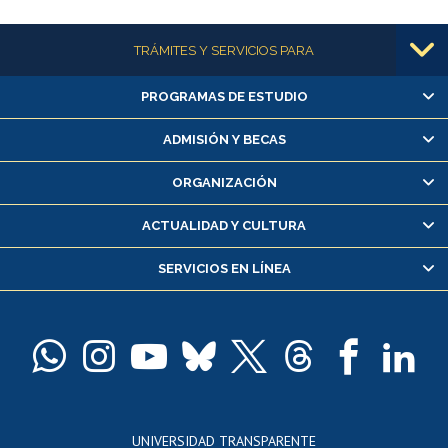
Más información
TRÁMITES Y SERVICIOS PARA
PROGRAMAS DE ESTUDIO
Alumnas/os y exalumnas/os
Matrícula en línea
ADMISIÓN Y BECAS
Inscripción y cambio de asignaturas
ORGANIZACIÓN
Consulta y certificado de notas
Certificado de alumno regular
ACTUALIDAD Y CULTURA
Servicio médico y dental
SERVICIOS EN LÍNEA
Pago de arancel y crédito alumnos
Pago de arancel y crédito exalumnos
Certificado de títulos y grados
Docentes
Postulación a concursos internos de investigación
Consulta a bases de datos
UNIVERSIDAD TRANSPARENTE