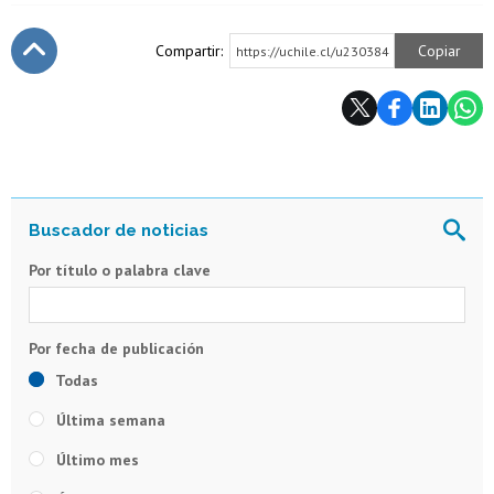
Compartir:
Copiar
https://uchile.cl/u230384
Subir
Por título o palabra clave
Todas
Última semana
Último mes