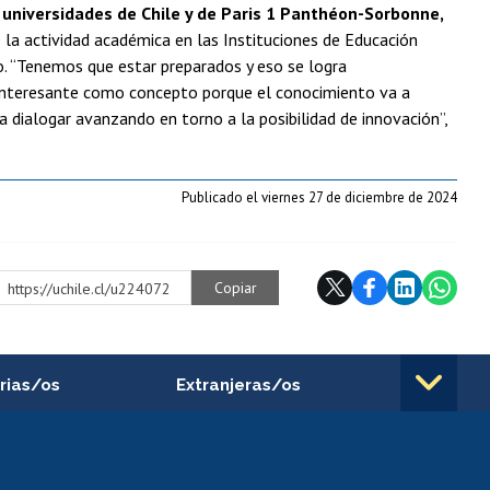
 universidades de Chile y de Paris 1 Panthéon-Sorbonne,
e la actividad académica en las Instituciones de Educación
. “Tenemos que estar preparados y eso se logra
 interesante como concepto porque el conocimiento va a
a dialogar avanzando en torno a la posibilidad de innovación”,
Publicado el viernes 27 de diciembre de 2024
Copiar
https://uchile.cl/u224072
rias/os
Extranjeras/os
rnos de
Revalidación y reconocimiento
n
de títulos
el personal
Postulación al Programa de