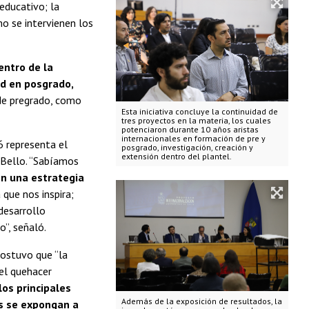
 educativo; la
mo se intervienen los
entro de la
ad en posgrado,
 de pregrado, como
Esta iniciativa concluye la continuidad de
tres proyectos en la materia, los cuales
potenciaron durante 10 años aristas
internacionales en formación de pre y
 representa el
posgrado, investigación, creación y
extensión dentro del plantel.
 Bello. “Sabíamos
en una estrategia
 que nos inspira;
desarrollo
”, señaló.
sostuvo que “la
 el quehacer
los principales
Además de la exposición de resultados, la
s se expongan a