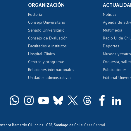
 de notas
ORGANIZACIÓN
ACTUALIDA
Perfeccionamiento
Portal de m
 regular
Editar Portafolio Académico
Certificado
Rectoría
Noticias
tal
Evaluación docente
Certificado
Consejo Universitario
Agenda de acti
dito alumnos
honorarios
Calificación académica
Senado Universitario
Multimedia
dito exalumnos
Gestión de 
Consejo de Evaluación
Radio U. de Chi
Postulación al AUCAI
y grados
Editar pági
Facultades e institutos
Deportes
Hospital Clínico
Museos y teatr
da tecnológica
Tarjeta TUI
Wifi
Acoso laboral
s
Centros y programas
Orquesta, ballet
Relaciones internacionales
Publicaciones
Unidades administrativas
Editorial Univers
bertador Bernardo O'Higgins 1058, Santiago de Chile,
Casa Central