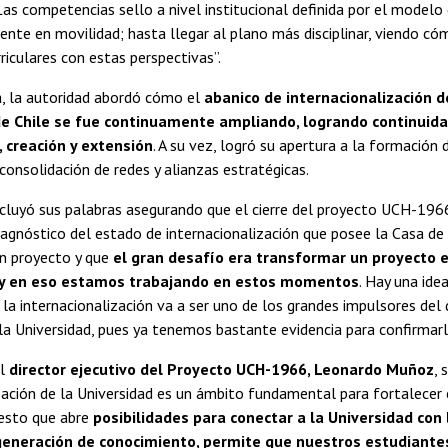
 Las competencias sello a nivel institucional definida por el modelo
nte en movilidad; hasta llegar al plano más disciplinar, viendo có
riculares con estas perspectivas”.
, la autoridad abordó cómo el
abanico de internacionalización d
de Chile se fue continuamente ampliando, logrando continuid
, creación y extensión
. A su vez, logró su apertura a la formación
consolidación de redes y alianzas estratégicas.
luyó sus palabras asegurando que el cierre del proyecto UCH-1966
agnóstico del estado de internacionalización que posee la Casa de
un proyecto y que
el gran desafío era transformar un proyecto 
l y en eso estamos trabajando en estos momentos
. Hay una idea
a internacionalización va a ser uno de los grandes impulsores del 
a Universidad, pues ya tenemos bastante evidencia para confirmarlo
el
director ejecutivo del Proyecto UCH-1966, Leonardo Muñoz
, 
zación de la Universidad es un ámbito fundamental para fortalecer
esto que abre
posibilidades para conectar a la Universidad con 
generación de conocimiento, permite que nuestros estudiante