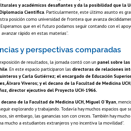
turales y académicos desafiantes y da la posibilidad que la 
Diplomacia Científica
. Particularmente, este último asunto es gra
estra posición como universidad de frontera que avanza decididam
. Esperamos que en el futuro podamos seguir contando con el apoy
 avanzar rápido en estas materias”.
ncias y perspectivas comparadas
exposición de resultados, la jornada contó con un
panel sobre las
hile
. En este espacio participaron las
directoras de relaciones int
uinteros y Carla Gutiérrez; el encargado de Educación Superior
es, Álvaro Viveros; y el decano de la Facultad de Medicina UCH
oz, director ejecutivo del Proyecto UCH-1966.
l
decano de la Facultad de Medicina UCH, Miguel O`Ryan
, menci
eguir explorando y trabajando. Todavía hay muchos espacios que so
rsos, sin embargo, las ganancias son con creces. También hay mucho 
na mucho a estudiantes extranjeros y no incentiva la movilidad”.