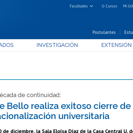
Facultades
U-Cursos
Mi Uc
Arquitectura y Urbanismo
Ciencias
Postulantes
Estu
Cs. Físicas y Matemáticas
ADOS
INVESTIGACIÓN
EXTENSIÓN
Cs. Químicas y Farmacéuticas
Cs. Veterinarias y Pecuarias
Derecho
Filosofía y Humanidades
Medicina
Estudios Avanzados en Educación
década de continuidad:
Nutrición y Tecnología de
e Bello realiza exitoso cierre d
Alimentos
cionalización universitaria
0 de diciembre, la Sala Eloísa Díaz de la Casa Central U. 