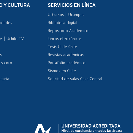
Movilidad Estudiantil
D Y CULTURA
SERVICIOS EN LÍNEA
ovilidad interna
Inscripción de asignaturas
|
 de renta
U-Cursos
Ucampus
Cursos de español
 de renta
vidades
Biblioteca digital
Repositorio Académico
correo uchile
|
le
Uchile TV
Libros electrónicos
nas blancas
Tesis U. de Chile
os
Revistas académicas
, sexual y violencia
Denuncias administrativas
 y coro
Portafolio académico
Sismos en Chile
itaria
Solicitud de salas Casa Central