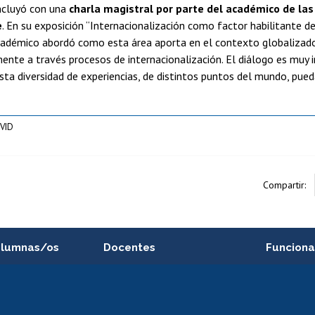
ncluyó con una
charla magistral por parte del académico de las
e
. En su exposición “Internacionalización como factor habilitante d
académico abordó como esta área aporta en el contexto globalizado
nte a través procesos de internacionalización. El diálogo es muy
sta diversidad de experiencias, de distintos puntos del mundo, pued
VID
Compartir:
alumnas/os
Docentes
Funciona
Postulación a concursos
Cursos inte
internos de investigación
capacitació
e asignaturas
Consulta a bases de datos
Bienestar d