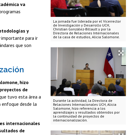
académica va
s programas
La jornada fue liderada por el Vicerrector
de Investigación y Desarrollo UCH,
Christian González-Billault y por la
etodologías y
Directora de Relaciones Internacionales
de la casa de estudios, Alicia Salomone.
y importante para ir
tándares que son
ización
alomone, hizo
 proyectos de
que tuvo esta área a
Durante la actividad, la Directora de
n enfoque desde la
Relaciones Internacionales UCH, Alicia
Salomone, hizo referencia a los
aprendizajes y resultados obtenidos por
la continuidad de proyectos de
internacionalización.
es internacionales
esultados de