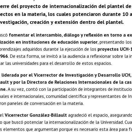
cierre del proyecto de internacionalización del plantel de
ectos en la materia, los cuales potenciaron durante 10 
vestigación, creación y extensión dentro del plantel.
buscó
fomentar el intercambio, diálogo y reflexión en torno a e
ización en instituciones de educación superior
, presentando los
prendizajes adquiridos durante la ejecución de los
proyectos UCH-1
1966
. De esta forma, se invitó a la audiencia a reflexionar sobre la 
zar las universidades para el desarrollo de estos espacios.
e
liderada por el Vicerrector de Investigación y Desarrollo UCH,
ault y por la Directora de Relaciones Internacionales de la cas
one.
A su vez, contó con la participación de integrantes de instituc
nales e internacionales, comunidad científica y representantes de In
on paneles de conversación en la materia.
 el
Vicerrector González-Billault
agradeció el espacio, asegurand
clo que buscó potenciar la internacionalización de la Universidad. 
ios elementos que argumentan porque es necesario esta área para 