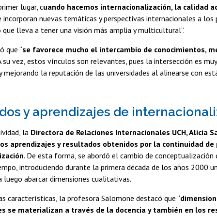
rimer lugar, c
uando hacemos internacionalización, la calidad 
Se incorporan nuevas temáticas y perspectivas internacionales a lo
 que lleva a tener una visión más amplia y multicultural”.
ó que “
se favorece mucho el intercambio de conocimientos, m
 A su vez, estos vínculos son relevantes, pues la intersección es mu
 mejorando la reputación de las universidades al alinearse con es
dos y aprendizajes de internacional
ividad, la
Directora de Relaciones Internacionales UCH, Alicia S
los aprendizajes y resultados obtenidos por la continuidad de
ización
. De esta forma, se abordó el cambio de conceptualización 
iempo, introduciendo durante la primera década de los años 2000 u
a luego abarcar dimensiones cualitativas.
s características, la profesora Salomone destacó que “
dimension
es se materializan a través de la docencia y también en los r