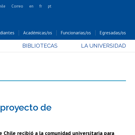
hile
Correo
en
fr
pt
Artes
Cs. Agronómicas
diantes
Académicas/os
Funcionarias/os
Egresadas/os
Cs. Forestales y Conservación
BIBLIOTECAS
LA UNIVERSIDAD
Cs. Sociales
Comunicación e Imagen
Economía y Negocios
Gobierno
Odontología
Estudios Internacionales
Bachillerato
e proyecto de
Hospital Clínico
de Chile recibió a la comunidad universitaria para