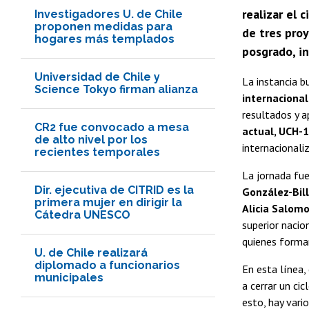
realizar el 
Investigadores U. de Chile
proponen medidas para
de tres proy
hogares más templados
posgrado, in
Universidad de Chile y
La instancia 
Science Tokyo firman alianza
internacional
resultados y a
CR2 fue convocado a mesa
actual, UCH-
de alto nivel por los
internacionali
recientes temporales
La jornada fu
Dir. ejecutiva de CITRID es la
González-Bill
primera mujer en dirigir la
Alicia Salom
Cátedra UNESCO
superior nacio
quienes formar
U. de Chile realizará
diplomado a funcionarios
En esta línea,
municipales
a cerrar un ci
esto, hay var