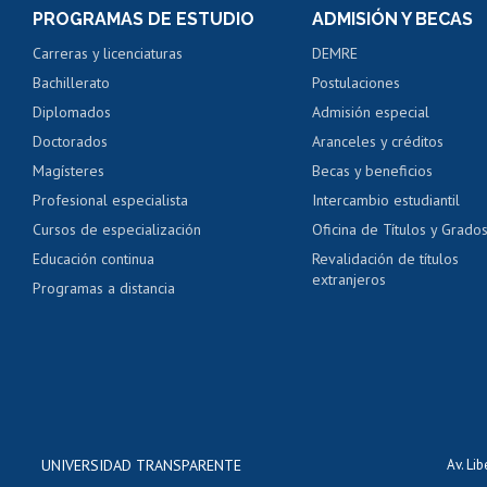
Consulta y certificado
PROGRAMAS DE ESTUDIO
ADMISIÓN Y BECAS
Certificado de alumno
Carreras y licenciaturas
DEMRE
Servicio médico y den
Bachillerato
Postulaciones
Pago de arancel y cré
Diplomados
Admisión especial
Pago de arancel y cré
Doctorados
Aranceles y créditos
Certificado de títulos 
Magísteres
Becas y beneficios
Profesional especialista
Intercambio estudiantil
Mi Uchile
Ayu
Cursos de especialización
Oficina de Títulos y Grado
Educación continua
Revalidación de títulos
extranjeros
Programas a distancia
UNIVERSIDAD TRANSPARENTE
Av. Li