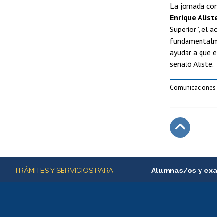
La jornada co
Enrique Alist
Superior”, el 
fundamentalme
ayudar a que e
señaló Aliste.
Comunicaciones 
Subir
Más información
TRÁMITES Y SERVICIOS PARA
Alumnas/os y ex
Matrícula en línea
Inscripción y cambio d