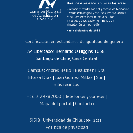
Postulación al AUCAI
Funcionarias/os
Cursos internos de capacitación
Bienestar del personal
Certificación en estándares de igualdad de género
Portal de movilidad interna
Certificado de renta
Av. Libertador Bernardo O'Higgins 1058,
Santiago de Chile,
Casa Central
Certificado de renta honorarios
Gestión de correo uchile
Campus
:
Andrés Bello
|
Beauchef
|
Dra.
Editar páginas blancas
Eloísa Díaz
|
Juan Gómez Millas
|
Sur
|
más recintos
Extranjeras/os
Revalidación y reconocimiento de títulos
+56 2 29782000
|
Teléfonos y correos
|
Mapa del portal
|
Contacto
Postulación al Programa de Movilidad Estudiantil
Inscripción de asignaturas
SISIB
Universidad de Chile
Cursos de español
-
, 1994-2026 -
Política de privacidad