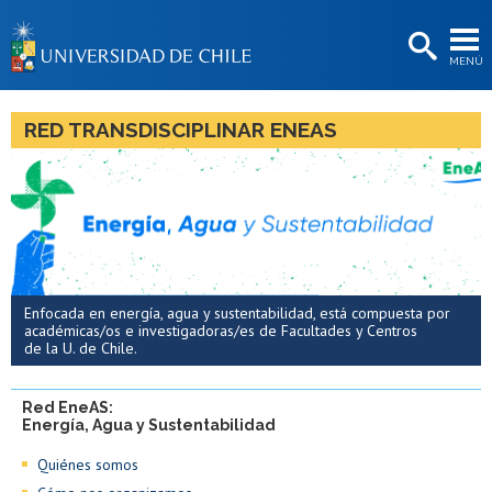
EXTENSIÓN
MENÚ
BIBLIOTECAS
LA UNIVERSIDAD
RED TRANSDISCIPLINAR ENEAS
Postulantes
Estudiantes
Académicas/os
Funcionarias/os
Enfocada en energía, agua y sustentabilidad, está compuesta por
académicas/os e investigadoras/es de Facultades y Centros
Egresadas/os
de la U. de Chile.
Red EneAS:
Energía, Agua y Sustentabilidad
Quiénes somos