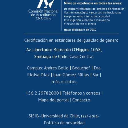
Postulación al AUCAI
Funcionarias/os
Cursos internos de capacitación
Bienestar del personal
Certificación en estándares de igualdad de género
Portal de movilidad interna
Certificado de renta
Av. Libertador Bernardo O'Higgins 1058,
Santiago de Chile,
Casa Central
Certificado de renta honorarios
Gestión de correo uchile
Campus
:
Andrés Bello
|
Beauchef
|
Dra.
Editar páginas blancas
Eloísa Díaz
|
Juan Gómez Millas
|
Sur
|
más recintos
Extranjeras/os
Revalidación y reconocimiento de títulos
+56 2 29782000
|
Teléfonos y correos
|
Mapa del portal
|
Contacto
Postulación al Programa de Movilidad Estudiantil
Inscripción de asignaturas
SISIB
Universidad de Chile
Cursos de español
-
, 1994-2026 -
Política de privacidad