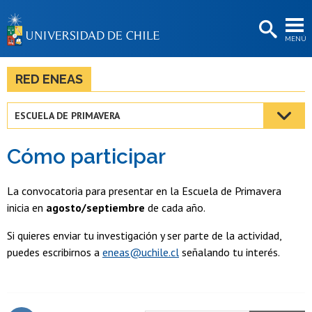
EXTENSIÓN
MENÚ
BIBLIOTECAS
LA UNIVERSIDAD
RED ENEAS
Postulantes
ESCUELA DE PRIMAVERA
Estudiantes
Cómo participar
Académicas/os
Funcionarias/os
La convocatoria para presentar en la Escuela de Primavera
inicia en
agosto/septiembre
de cada año.
Egresadas/os
Si quieres enviar tu investigación y ser parte de la actividad,
puedes escribirnos a
eneas@uchile.cl
señalando tu interés.