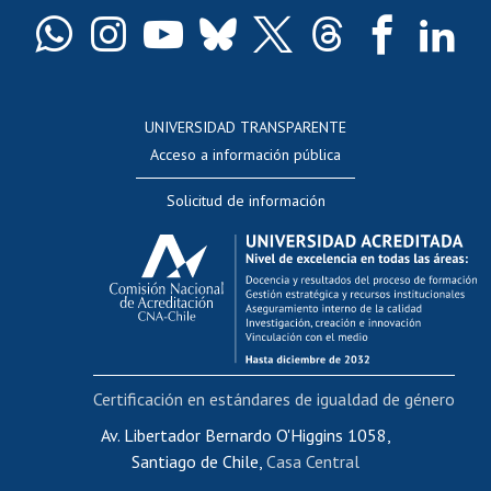
Certificado de títulos y grados
Docentes
Postulación a concursos internos de investigación
Consulta a bases de datos
UNIVERSIDAD TRANSPARENTE
Perfeccionamiento
Acceso a información pública
Editar Portafolio Académico
Solicitud de información
Evaluación docente
Calificación académica
Postulación al AUCAI
Funcionarias/os
Cursos internos de capacitación
Bienestar del personal
Certificación en estándares de igualdad de género
Portal de movilidad interna
Certificado de renta
Av. Libertador Bernardo O'Higgins 1058,
Santiago de Chile,
Casa Central
Certificado de renta honorarios