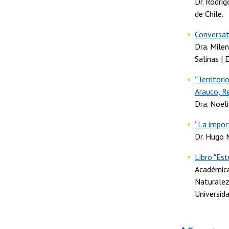
Dr. Rodri
de Chile.
Conversat
Dra. Mile
Salinas | 
“Territori
Arauco, R
Dra. Noeli
“La import
Dr. Hugo M
Libro "Est
Académica
Naturaleza
Universida