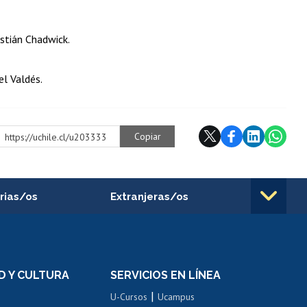
istián Chadwick.
el Valdés.
Copiar
https://uchile.cl/u203333
rias/os
Extranjeras/os
rnos de
Revalidación y reconocimiento
n
de títulos
el personal
Postulación al Programa de
Movilidad Estudiantil
D Y CULTURA
SERVICIOS EN LÍNEA
ovilidad interna
Inscripción de asignaturas
|
 de renta
U-Cursos
Ucampus
Cursos de español