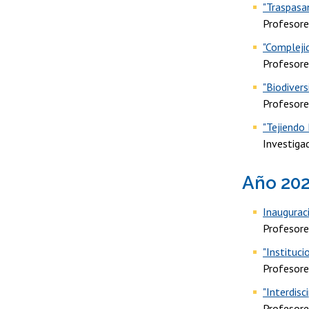
"Traspasa
Profesores
"Complejid
Profesore
"Biodiver
Profesore
"Tejiendo
Investiga
Año 20
Inaugurac
Profesore
"Instituci
Profesore
"Interdisc
Profesore