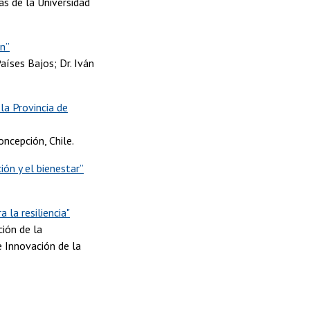
as de la Universidad
ón”
aíses Bajos; Dr. Iván
la Provincia de
oncepción, Chile.
ión y el bienestar”
 la resiliencia"
ión de la
e Innovación de la