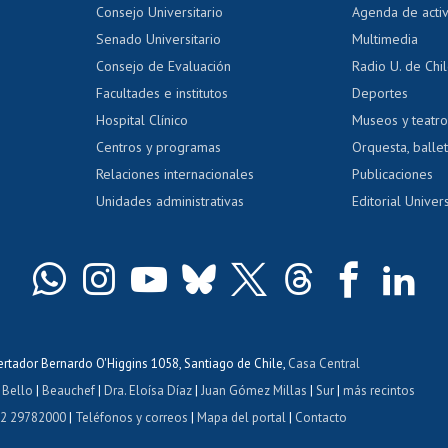
Evaluación docente
Certificado
Consejo Universitario
Agenda de acti
dito alumnos
honorarios
Calificación académica
Senado Universitario
Multimedia
dito exalumnos
Gestión de 
Consejo de Evaluación
Radio U. de Chi
Postulación al AUCAI
y grados
Editar pági
Facultades e institutos
Deportes
Hospital Clínico
Museos y teatr
da tecnológica
Tarjeta TUI
Wifi
Acoso laboral
s
Centros y programas
Orquesta, ballet
Relaciones internacionales
Publicaciones
Unidades administrativas
Editorial Univers
bertador Bernardo O'Higgins 1058, Santiago de Chile,
Casa Central
 Bello
|
Beauchef
|
Dra. Eloísa Díaz
|
Juan Gómez Millas
|
Sur
|
más recintos
 2 29782000
|
Teléfonos y correos
|
Mapa del portal
|
Contacto