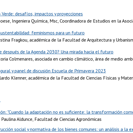
3
 Verde: desafíos, impactos y proyecciones
Boese, Ingeniera Química, Msc, Coordinadora de Estudios en la Asoci
sustentabilidad: feminismos para un futuro
istina Fragkou, académica de la Facultad de Arquitectura y Urbanis
e después de la Agenda 2030? Una mirada hacia el futuro
toria Colmenares, asociada en cambio climático, área de medio amb
ugural y panel de discusión Escuela de Primavera 2023
lardo Klenner, académica de la Facultad de Ciencias Físicas y Matem
2
ión: "Cuando la adaptación no es suficiente: la transformación com
 Paulina Aldunce, Facultad de Ciencias Agronómicas
ucción social y normativa de los bienes comunes: un análisis a la ex