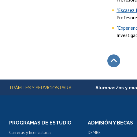
"Escasez H
Profesore
"Experien
Investiga
Subir
Más información
TRÁMITES Y SERVICIOS PARA
Alumnas/os y ex
Matrícula en línea
Inscripción y cambio d
Consulta y certificado
PROGRAMAS DE ESTUDIO
ADMISIÓN Y BECAS
Certificado de alumno
Carreras y licenciaturas
DEMRE
Servicio médico y den