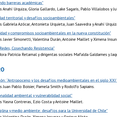
ndo barreras académicas"
 Anahí Urquiza, Gloria Gallardo, Lake Sagaris, Pablo Villalobos y Ju
ad territorial y desafíos socioambientales"
s Gabriela Azócar, Antonieta Urquieta, Juan Saavedra y Anahí Urquiz
sidad y compromisos socioambientales en la nueva constitución"
s Javier Simonetti, Valentina Durán, Antoine Maillet y Ximena Insun
 Redes, Cosechando Resistencia"
dora Patricia Retamal y dirigentas sociales Mafalda Galdames y Jaqu
20
ión: “Antropoceno y los desafíos medioambientales en el siglo XXI
s Juan Pablo Boisier, Pamela Smith y Rodolfo Sapiains.
onalidad ambiental y vulnerabilidad social"
s Yasna Contreras, Ezio Costa y Antoine Maillet.
iplina y medio ambiente: desafíos para la Universidad de Chile"
s Valentina Durán, Ximena Insunza y Enrique Aliste.