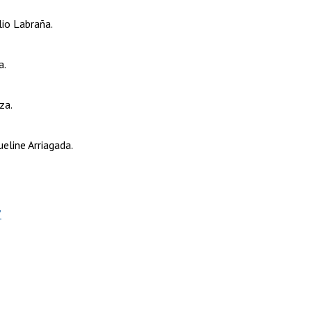
lio Labraña.
a.
za.
eline Arriagada.
”