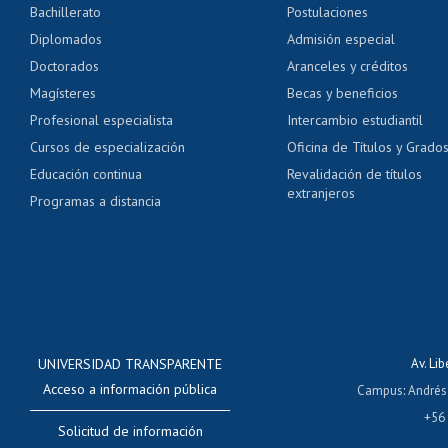
Bachillerato
Postulaciones
Pago de arancel y cré
Diplomados
Admisión especial
Pago de arancel y cré
Doctorados
Aranceles y créditos
Certificado de títulos 
Magísteres
Becas y beneficios
Profesional especialista
Intercambio estudiantil
Mi Uchile
Ayu
Cursos de especialización
Oficina de Títulos y Grado
Educación continua
Revalidación de títulos
extranjeros
Programas a distancia
UNIVERSIDAD TRANSPARENTE
Av. Li
Acceso a información pública
Campus
:
Andrés
+56
Solicitud de información