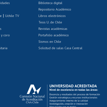
 de renta
vidades
Biblioteca digital
Repositorio Académico
correo uchile
|
le
Uchile TV
Libros electrónicos
nas blancas
Tesis U. de Chile
os
Revistas académicas
, sexual y violencia
Denuncias administrativas
 y coro
Portafolio académico
Sismos en Chile
itaria
Solicitud de salas Casa Central