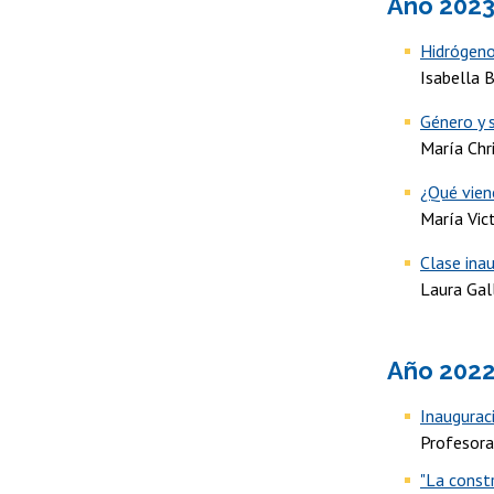
Año 202
Hidrógeno
Isabella 
Género y 
María Chr
¿Qué vien
María Vic
Clase ina
Laura Gal
Año 202
Inaugurac
Profesora
"La constr