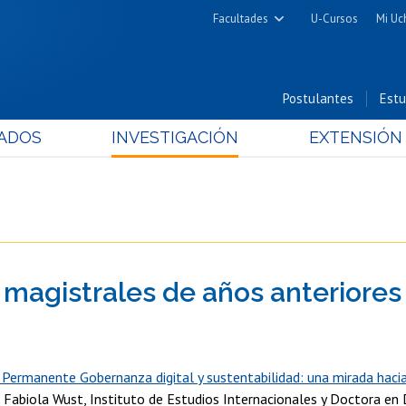
Facultades
U-Cursos
Mi Uc
Arquitectura y Urbanismo
Ciencias
Postulantes
Estu
Cs. Físicas y Matemáticas
ADOS
INVESTIGACIÓN
EXTENSIÓN
Cs. Químicas y Farmacéuticas
Cs. Veterinarias y Pecuarias
Derecho
Filosofía y Humanidades
Medicina
 magistrales de años anteriores
Estudios Avanzados en Educación
Nutrición y Tecnología de
5
Alimentos
 Permanente Gobernanza digital y sustentabilidad: una mirada haci
 Fabiola Wust, Instituto de Estudios Internacionales y Doctora en 