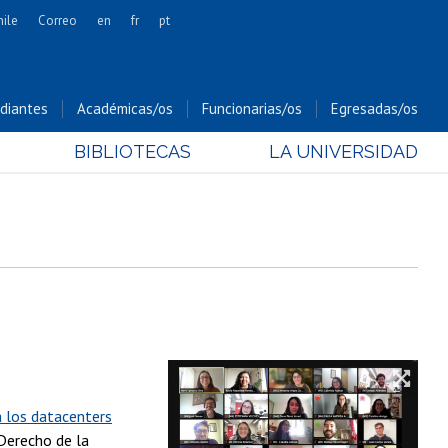
hile
Correo
en
fr
pt
Artes
Cs. Agronómicas
diantes
Académicas/os
Funcionarias/os
Egresadas/os
Cs. Forestales y Conservación
BIBLIOTECAS
LA UNIVERSIDAD
Cs. Sociales
Comunicación e Imagen
Economía y Negocios
Gobierno
Odontología
Estudios Internacionales
Bachillerato
Hospital Clínico
a los datacenters
Derecho de la