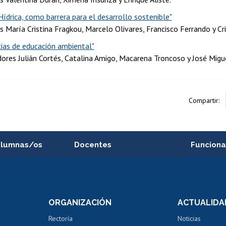
ídrica, como barrera para el desarrollo sostenible"
s María Cristina Fragkou, Marcelo Olivares, Francisco Ferrando y Cr
cias de educación ambiental"
dores Julián Cortés, Catalina Amigo, Macarena Troncoso y José Migu
Compartir:
alumnas/os
Docentes
Funciona
Postulación a concursos
Cursos inte
internos de investigación
capacitació
e asignaturas
Consulta a bases de datos
Bienestar d
 de notas
ORGANIZACIÓN
ACTUALIDA
Perfeccionamiento
Portal de m
 regular
Editar Portafolio Académico
Certificado
Rectoría
Noticias
tal