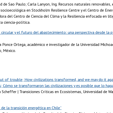
ad de Sao Paulo; Carla Lanyon, Ing. Recursos naturales renovables, 
a socioecológica en Stockholm Resilience Centre y el Centro de Ener
ora del Centro de Ciencia del Clima y la Resiliencia enfocada en liti
 ciencia-política.
ircular y el futuro del abastecimiento: una perspectiva desde la pl
a Ponce Ortega, académico e investigador de la Universidad Michoa
o, México.
4
ut of trouble; How civilizations transformed, and we may do it agai
; Cómo se transformaron las civilizaciones y es posible que lo ha
n Scheffer | Transiciones Críticas en Ecosistemas, Universidad de W
de la transición energética en Chile”