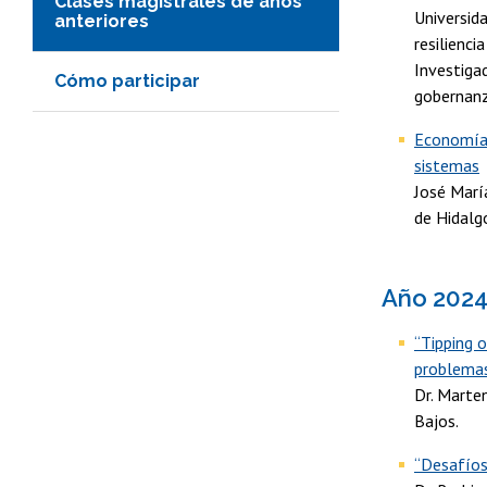
Clases magistrales de años
Universid
anteriores
resilienci
Investigad
Cómo participar
gobernanza
Economía c
sistemas
José Marí
de Hidalg
Año 202
“Tipping o
problemas
Dr. Marte
Bajos.
“Desafíos 