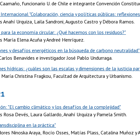
 Caamaño, funcionario U. de Chile e integrante Convención Constitu
Internacional "Colaboración, ciencia y políticas públicas: reflexiones
s Anahí Urquiza, Laila Sandroni, Augusto Castro y Débora Ramos.
 para la economía circular: ¿Qué hacemos con los residuos?"
s María Elena Acuña y Andreé Henríquez.
ones y desafíos energéticos en la búsqueda de carbono neutralidad"
Carlos Benavides e investigador José Pablo Undurraga.
nes hídricas: ¿cuáles son las escalas y dimensiones de la justicia par
 María Christina Fragkou, Facultad de Arquitectura y Urbanismo.
21
ón: "El cambio climático y los desafíos de la complejidad"
s Rosa Devés, Laura Gallardo, Anahí Urquiza y Pamela Smith.
ransdisciplina en la práctica"
dores Ninoska Araya, Rocío Osses, Matías Plass, Catalina Muñoz y A