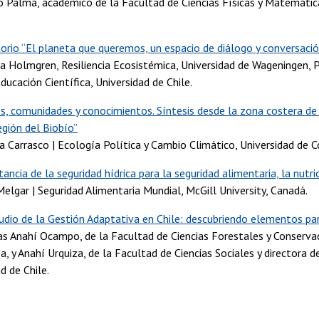
go Palma, académico de la Facultad de Ciencias Físicas y Matemátic
orio “El planeta que queremos, un espacio de diálogo y conversaci
na Holmgren, Resiliencia Ecosistémica, Universidad de Wageningen, P
Educación Científica, Universidad de Chile.
os, comunidades y conocimientos. Síntesis desde la zona costera de 
egión del Biobío”
a Carrasco | Ecología Política y Cambio Climático, Universidad de C
ancia de la seguridad hídrica para la seguridad alimentaria, la nutric
elgar | Seguridad Alimentaria Mundial, McGill University, Canadá.
udio de la Gestión Adaptativa en Chile: descubriendo elementos para
s Anahí Ocampo, de la Facultad de Ciencias Forestales y Conservac
, y Anahí Urquiza, de la Facultad de Ciencias Sociales y directora d
d de Chile.