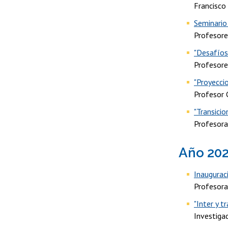
Francisco
Seminario 
Profesore
"Desafíos
Profesore
"Proyecci
Profesor 
"Transicio
Profesora
Año 20
Inauguraci
Profesora
"Inter y t
Investiga