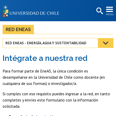
EXTENSIÓN
MENÚ
BIBLIOTECAS
LA UNIVERSIDAD
RED ENEAS
Postulantes
RED ENEAS - ENERGÍA, AGUA Y SUSTENTABILIDAD
Estudiantes
Intégrate a nuestra red
Académicas/os
Funcionarias/os
Para formar parte de EneAS, la única condición es
desempeñarse en la Universidad de Chile como docente (en
Egresadas/os
cualquiera de sus formas) o investigador/a.
Si cumples con ese requisito puedes ingresar a la red, en tanto
completes y envíes este formulario con la información
solicitada.