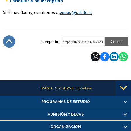
Formulario de inscripción
Si tienes dudas, escríbenos a
eneas@uchile.cl
Compartir:
Copiar
https://uchile.cl/u203324
Subir
Más información
TRÁMITES Y SERVICIOS PARA
PROGRAMAS DE ESTUDIO
Alumnas/os y exalumnas/os
Matrícula en línea
ADMISIÓN Y BECAS
Inscripción y cambio de asignaturas
ORGANIZACIÓN
Consulta y certificado de notas