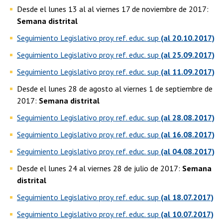
Desde el lunes 13 al al viernes 17 de noviembre de 2017:
Semana distrital
Seguimiento Legislativo proy. ref. educ. sup
(al 20.10.2017)
Seguimiento Legislativo proy. ref. educ. sup
(al 25.09.2017)
Seguimiento Legislativo proy. ref. educ. sup
(al 11.09.2017)
Desde el lunes 28 de agosto al viernes 1 de septiembre de
2017:
Semana distrital
Seguimiento Legislativo proy. ref. educ. sup
(al 28.08.2017)
Seguimiento Legislativo proy. ref. educ. sup
(al 16.08.2017)
Seguimiento Legislativo proy. ref. educ. sup
(al 04.08.2017)
Desde el lunes 24 al viernes 28 de julio de 2017:
Semana
distrital
Seguimiento Legislativo proy. ref. educ. sup
(al 18.07.2017)
Seguimiento Legislativo proy. ref. educ. sup
(al 10.07.2017)