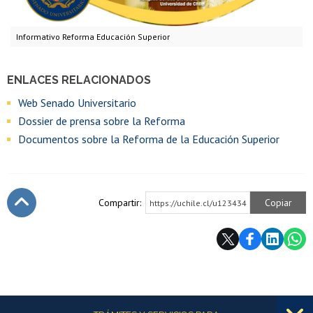
Informativo Reforma Educación Superior
ENLACES RELACIONADOS
Web Senado Universitario
Dossier de prensa sobre la Reforma
Documentos sobre la Reforma de la Educación Superior
Compartir:
Copiar
https://uchile.cl/u123434
Subir
Más información