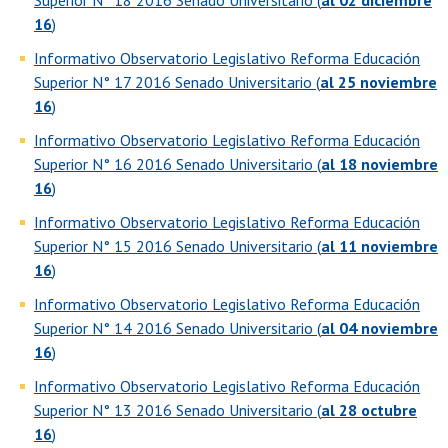
Superior N° 18 2016 Senado Universitario (
al 02 diciembre
16
)
Informativo Observatorio Legislativo Reforma Educación
Superior N° 17 2016 Senado Universitario (
al 25 noviembre
16
)
Informativo Observatorio Legislativo Reforma Educación
Superior N° 16 2016 Senado Universitario (
al 18 noviembre
16
)
Informativo Observatorio Legislativo Reforma Educación
Superior N° 15 2016 Senado Universitario (
al 11 noviembre
16
)
Informativo Observatorio Legislativo Reforma Educación
Superior N° 14 2016 Senado Universitario (
al 04 noviembre
16
)
Informativo Observatorio Legislativo Reforma Educación
Superior N° 13 2016 Senado Universitario (
al 28 octubre
16
)