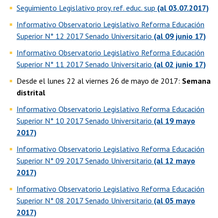
Seguimiento Legislativo proy. ref. educ. sup
(al 03.07.2017)
Informativo Observatorio Legislativo Reforma Educación
Superior N° 12 2017 Senado Universitario
(al 09 junio 17)
Informativo Observatorio Legislativo Reforma Educación
Superior N° 11 2017 Senado Universitario
(al 02 junio 17)
Desde el lunes 22 al viernes 26 de mayo de 2017:
Semana
distrital
Informativo Observatorio Legislativo Reforma Educación
Superior N° 10 2017 Senado Universitario
(al 19 mayo
2017)
Informativo Observatorio Legislativo Reforma Educación
Superior N° 09 2017 Senado Universitario
(al 12 mayo
2017)
Informativo Observatorio Legislativo Reforma Educación
Superior N° 08 2017 Senado Universitario
(al 05 mayo
2017)