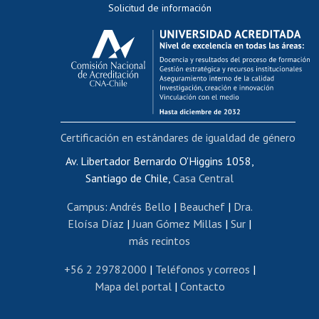
Solicitud de información
Evaluación docente
Calificación académica
Postulación al AUCAI
Funcionarias/os
Cursos internos de capacitación
Bienestar del personal
Certificación en estándares de igualdad de género
Portal de movilidad interna
Certificado de renta
Av. Libertador Bernardo O'Higgins 1058,
Santiago de Chile,
Casa Central
Certificado de renta honorarios
Gestión de correo uchile
Campus
:
Andrés Bello
|
Beauchef
|
Dra.
Editar páginas blancas
Eloísa Díaz
|
Juan Gómez Millas
|
Sur
|
más recintos
Extranjeras/os
Revalidación y reconocimiento de títulos
+56 2 29782000
|
Teléfonos y correos
|
Mapa del portal
|
Contacto
Postulación al Programa de Movilidad Estudiantil
Inscripción de asignaturas