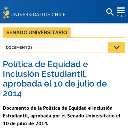
EXTENSIÓN
MENÚ
BIBLIOTECAS
LA UNIVERSIDAD
SENADO UNIVERSITARIO
Postulantes
DOCUMENTOS
Estudiantes
Política de Equidad e
Académicas/os
Inclusión Estudiantil,
Funcionarias/os
aprobada el 10 de julio de
Egresadas/os
2014
Documento de la Política de Equidad e Inclusión
Estudiantil, aprobada por el Senado Universitario el
10 de julio de 2014.