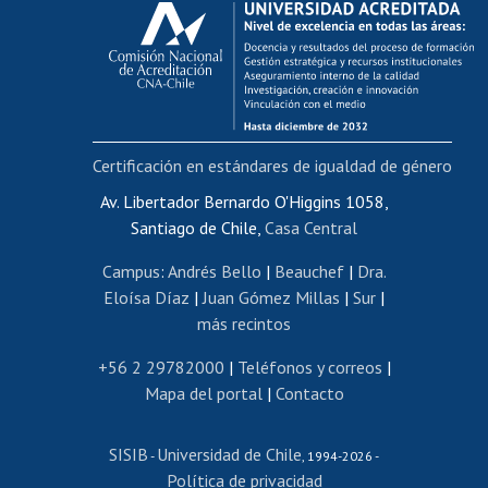
Postulación al AUCAI
Funcionarias/os
Cursos internos de capacitación
Bienestar del personal
Certificación en estándares de igualdad de género
Portal de movilidad interna
Certificado de renta
Av. Libertador Bernardo O'Higgins 1058,
Santiago de Chile,
Casa Central
Certificado de renta honorarios
Gestión de correo uchile
Campus
:
Andrés Bello
|
Beauchef
|
Dra.
Editar páginas blancas
Eloísa Díaz
|
Juan Gómez Millas
|
Sur
|
más recintos
Extranjeras/os
Revalidación y reconocimiento de títulos
+56 2 29782000
|
Teléfonos y correos
|
Mapa del portal
|
Contacto
Postulación al Programa de Movilidad Estudiantil
Inscripción de asignaturas
SISIB
Universidad de Chile
Cursos de español
-
, 1994-2026 -
Política de privacidad