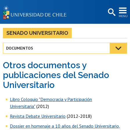
EXTENSIÓN
MENÚ
BIBLIOTECAS
LA UNIVERSIDAD
SENADO UNIVERSITARIO
Postulantes
DOCUMENTOS
Estudiantes
Otros documentos y
Académicas/os
publicaciones del Senado
Funcionarias/os
Universitario
Egresadas/os
Libro Coloquio "Democracia y Participación
Universitaria"
(2012)
Revista Debate Universitario
(2012-2018)
Dossier en homenaje a 10 años del Senado Universitario,