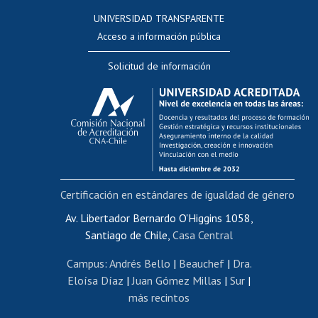
Consulta a bases de datos
UNIVERSIDAD TRANSPARENTE
Perfeccionamiento
Acceso a información pública
Editar Portafolio Académico
Solicitud de información
Evaluación docente
Calificación académica
Postulación al AUCAI
Funcionarias/os
Cursos internos de capacitación
Bienestar del personal
Certificación en estándares de igualdad de género
Portal de movilidad interna
Certificado de renta
Av. Libertador Bernardo O'Higgins 1058,
Santiago de Chile,
Casa Central
Certificado de renta honorarios
Gestión de correo uchile
Campus
:
Andrés Bello
|
Beauchef
|
Dra.
Editar páginas blancas
Eloísa Díaz
|
Juan Gómez Millas
|
Sur
|
más recintos
Extranjeras/os