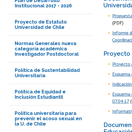
Plan de Desarrollo
Universid
Institucional 2017 - 2026
Propuesta
Proyecto de Estatuto
(PDF)
Universidad de Chile
Informe d
Coordinaci
Normas Generales nueva
categoría académica
Proyecto 
Investigador Postdoctoral
Proyecto 
Política de Sustentabilidad
Esquema d
Universitaria
Indicació
Política de Equidad e
Esquema d
Inclusión Estudiantil
07.04.17
(
Informati
Política universitaria para
prevenir el acoso sexual en
la U. de Chile
Documento
Educación