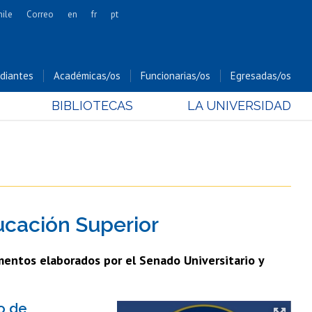
hile
Correo
en
fr
pt
Artes
Cs. Agronómicas
diantes
Académicas/os
Funcionarias/os
Egresadas/os
Cs. Forestales y Conservación
BIBLIOTECAS
LA UNIVERSIDAD
Cs. Sociales
Comunicación e Imagen
Economía y Negocios
Gobierno
Odontología
ucación Superior
Estudios Internacionales
Bachillerato
mentos elaborados por el Senado Universitario y
Hospital Clínico
o de