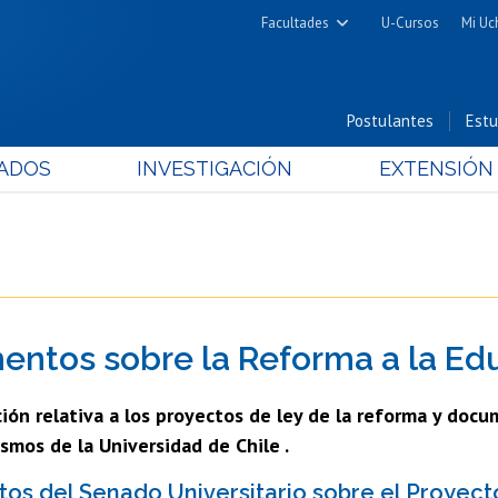
Facultades
U-Cursos
Mi Uc
Arquitectura y Urbanismo
Ciencias
Postulantes
Estu
Cs. Físicas y Matemáticas
ADOS
INVESTIGACIÓN
EXTENSIÓN
Cs. Químicas y Farmacéuticas
Cs. Veterinarias y Pecuarias
Derecho
Filosofía y Humanidades
Medicina
ntos sobre la Reforma a la Ed
Estudios Avanzados en Educación
Nutrición y Tecnología de
ón relativa a los proyectos de ley de la reforma y docu
Alimentos
smos de la Universidad de Chile .
s del Senado Universitario sobre el Proyect