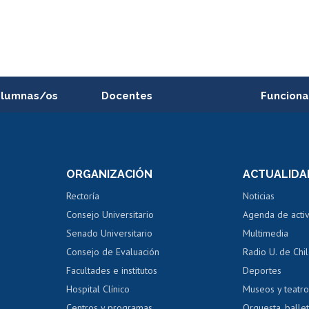
alumnas/os
Docentes
Funciona
Postulación a concursos
Cursos inte
internos de investigación
capacitació
e asignaturas
Consulta a bases de datos
Bienestar d
 de notas
ORGANIZACIÓN
ACTUALIDA
Perfeccionamiento
Portal de m
 regular
Editar Portafolio Académico
Certificado
Rectoría
Noticias
tal
Evaluación docente
Certificado
Consejo Universitario
Agenda de acti
dito alumnos
honorarios
Calificación académica
Senado Universitario
Multimedia
dito exalumnos
Gestión de 
Consejo de Evaluación
Radio U. de Chi
Postulación al AUCAI
y grados
Editar pági
Facultades e institutos
Deportes
Hospital Clínico
Museos y teatr
da tecnológica
Tarjeta TUI
Wifi
Acoso laboral
s
Centros y programas
Orquesta, ballet