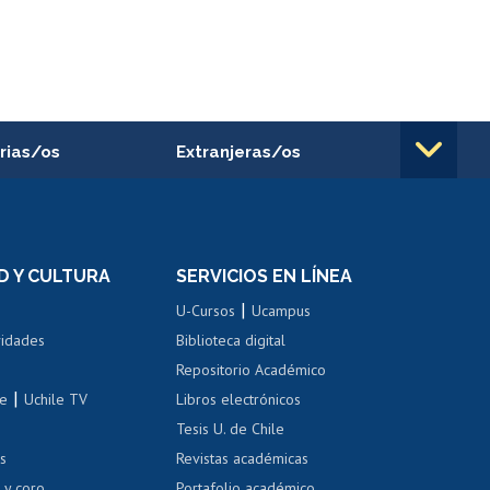
rias/os
Extranjeras/os
rnos de
Revalidación y reconocimiento
n
de títulos
el personal
Postulación al Programa de
Movilidad Estudiantil
D Y CULTURA
SERVICIOS EN LÍNEA
ovilidad interna
Inscripción de asignaturas
|
 de renta
U-Cursos
Ucampus
Cursos de español
 de renta
vidades
Biblioteca digital
Repositorio Académico
correo uchile
|
le
Uchile TV
Libros electrónicos
nas blancas
Tesis U. de Chile
os
Revistas académicas
, sexual y violencia
Denuncias administrativas
 y coro
Portafolio académico