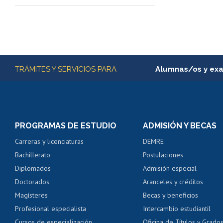
Más información
TRÁMITES Y SERVICIOS PARA
Alumnas/os y ex
Matrícula en línea
Inscripción y cambio d
Consulta y certificado
PROGRAMAS DE ESTUDIO
ADMISIÓN Y BECAS
Certificado de alumno
Carreras y licenciaturas
DEMRE
Servicio médico y den
Bachillerato
Postulaciones
Pago de arancel y cré
Diplomados
Admisión especial
Pago de arancel y cré
Doctorados
Aranceles y créditos
Certificado de títulos 
Magísteres
Becas y beneficios
Profesional especialista
Intercambio estudiantil
Mi Uchile
Ayu
Cursos de especialización
Oficina de Títulos y Grado